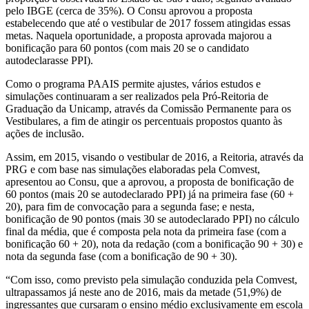
pelo IBGE (cerca de 35%). O Consu aprovou a proposta
estabelecendo que até o vestibular de 2017 fossem atingidas essas
metas. Naquela oportunidade, a proposta aprovada majorou a
bonificação para 60 pontos (com mais 20 se o candidato
autodeclarasse PPI).
Como o programa PAAIS permite ajustes, vários estudos e
simulações continuaram a ser realizados pela Pró-Reitoria de
Graduação da Unicamp, através da Comissão Permanente para os
Vestibulares, a fim de atingir os percentuais propostos quanto às
ações de inclusão.
Assim, em 2015, visando o vestibular de 2016, a Reitoria, através da
PRG e com base nas simulações elaboradas pela Comvest,
apresentou ao Consu, que a aprovou, a proposta de bonificação de
60 pontos (mais 20 se autodeclarado PPI) já na primeira fase (60 +
20), para fim de convocação para a segunda fase; e nesta,
bonificação de 90 pontos (mais 30 se autodeclarado PPI) no cálculo
final da média, que é composta pela nota da primeira fase (com a
bonificação 60 + 20), nota da redação (com a bonificação 90 + 30) e
nota da segunda fase (com a bonificação de 90 + 30).
“Com isso, como previsto pela simulação conduzida pela Comvest,
ultrapassamos já neste ano de 2016, mais da metade (51,9%) de
ingressantes que cursaram o ensino médio exclusivamente em escola