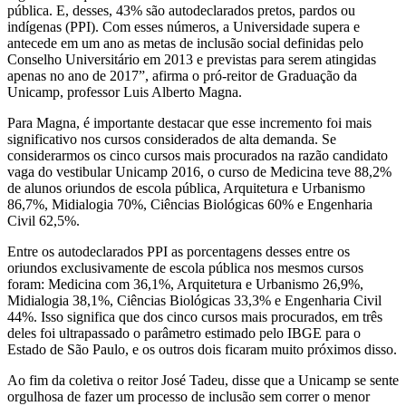
pública. E, desses, 43% são autodeclarados pretos, pardos ou
indígenas (PPI). Com esses números, a Universidade supera e
antecede em um ano as metas de inclusão social definidas pelo
Conselho Universitário em 2013 e previstas para serem atingidas
apenas no ano de 2017”, afirma o pró-reitor de Graduação da
Unicamp, professor Luis Alberto Magna.
Para Magna, é importante destacar que esse incremento foi mais
significativo nos cursos considerados de alta demanda. Se
considerarmos os cinco cursos mais procurados na razão candidato
vaga do vestibular Unicamp 2016, o curso de Medicina teve 88,2%
de alunos oriundos de escola pública, Arquitetura e Urbanismo
86,7%, Midialogia 70%, Ciências Biológicas 60% e Engenharia
Civil 62,5%.
Entre os autodeclarados PPI as porcentagens desses entre os
oriundos exclusivamente de escola pública nos mesmos cursos
foram: Medicina com 36,1%, Arquitetura e Urbanismo 26,9%,
Midialogia 38,1%, Ciências Biológicas 33,3% e Engenharia Civil
44%. Isso significa que dos cinco cursos mais procurados, em três
deles foi ultrapassado o parâmetro estimado pelo IBGE para o
Estado de São Paulo, e os outros dois ficaram muito próximos disso.
Ao fim da coletiva o reitor José Tadeu, disse que a Unicamp se sente
orgulhosa de fazer um processo de inclusão sem correr o menor