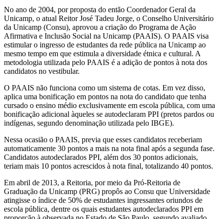
No ano de 2004, por proposta do então Coordenador Geral da
Unicamp, o atual Reitor José Tadeu Jorge, o Conselho Universitário
da Unicamp (Consu), aprovou a criação do Programa de Ação
Afirmativa e Inclusão Social na Unicamp (PAAIS). O PAAIS visa
estimular o ingresso de estudantes da rede pública na Unicamp ao
mesmo tempo em que estimula a diversidade étnica e cultural. A
metodologia utilizada pelo PAAIS é a adição de pontos à nota dos
candidatos no vestibular.
O PAAIS não funciona como um sistema de cotas. Em vez disso,
aplica uma bonificação em pontos na nota do candidato que tenha
cursado o ensino médio exclusivamente em escola pública, com uma
bonificação adicional àqueles se autodeclaram PPI (pretos pardos ou
indígenas, segundo denominação utilizada pelo IBGE).
Nessa ocasião o PAAIS, previa que esses candidatos receberiam
automaticamente 30 pontos a mais na nota final após a segunda fase.
Candidatos autodeclarados PPI, além dos 30 pontos adicionais,
teriam mais 10 pontos acrescidos à nota final, totalizando 40 pontos.
Em abril de 2013, a Reitoria, por meio da Pró-Reitoria de
Graduação da Unicamp (PRG) propôs ao Consu que Universidade
atingisse o índice de 50% de estudantes ingressantes oriundos de
escola pública, dentre os quais estudantes autodeclarados PPI em
proporção à observada no Estado de São Paulo, segundo avaliado