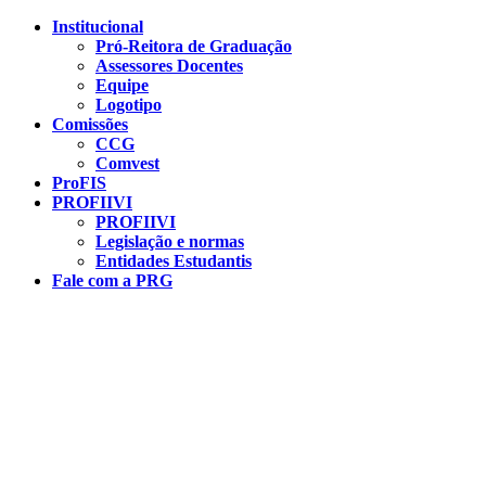
Conteúdo principal
Menu principal
Rodapé
Institucional
Pró-Reitora de Graduação
Assessores Docentes
Equipe
Logotipo
Comissões
CCG
Comvest
ProFIS
PROFIIVI
PROFIIVI
Legislação e normas
Entidades Estudantis
Fale com a PRG
Aumentar fonte
Diminuir fonte