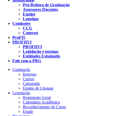
Institucional
Pró-Reitora de Graduação
Assessores Docentes
Equipe
Logotipo
Comissões
CCG
Comvest
ProFIS
PROFIIVI
PROFIIVI
Legislação e normas
Entidades Estudantis
Fale com a PRG
Graduação
Ingresso
Cursos
Calourada
Ensino de Línguas
Legislação
Regimento Geral
Calendário Acadêmico
Reconhecimento de Curso
Enade