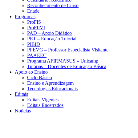
Reconhecimento de Curso
Enade
Programas
ProFIS
ProFIIVI
PAD – Apoio Didático
PET – Educação Tutorial
PIBID
PPEVG – Professor Especialista Visitante
PAAEEC
Programa AFIRMASUS – Unicamp
Tutorias – Docentes de Educação Básica
Apoio ao Ensino
Ciclo Básico
Ensino e Aprendizagem
Tecnologias Educacionais
Editais
Editais Vigentes
Editais Encerrados
Notícias
Menu