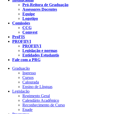
Institucional
Pró-Reitora de Graduação
Assessores Docentes
Equipe
Logotipo
Comissões
CCG
Comvest
ProFIS
PROFIIVI
PROFIIVI
Legislação e normas
Entidades Estudantis
Fale com a PRG
Graduação
Ingresso
Cursos
Calourada
Ensino de Línguas
Legislação
Regimento Geral
Calendário Acadêmico
Reconhecimento de Curso
Enade