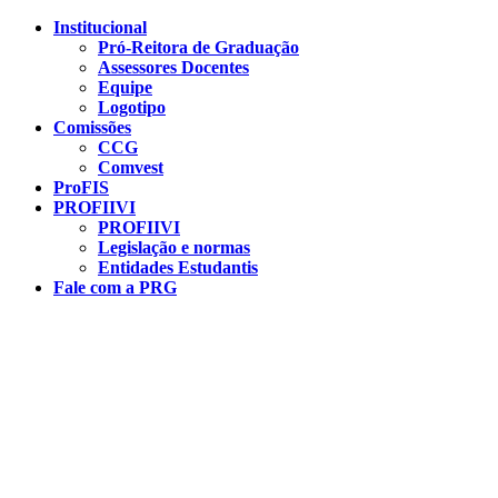
Conteúdo principal
Menu principal
Rodapé
Institucional
Pró-Reitora de Graduação
Assessores Docentes
Equipe
Logotipo
Comissões
CCG
Comvest
ProFIS
PROFIIVI
PROFIIVI
Legislação e normas
Entidades Estudantis
Fale com a PRG
Aumentar fonte
Diminuir fonte