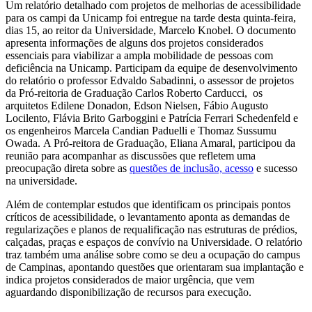
Um relatório detalhado com projetos de melhorias de acessibilidade
para os campi da Unicamp foi entregue na tarde desta quinta-feira,
dias 15, ao reitor da Universidade, Marcelo Knobel. O documento
apresenta informações de alguns dos projetos considerados
essenciais para viabilizar a ampla mobilidade de pessoas com
deficiência na Unicamp. Participam da equipe de desenvolvimento
do relatório o professor Edvaldo Sabadinni, o assessor de projetos
da Pró-reitoria de Graduação Carlos Roberto Carducci, os
arquitetos Edilene Donadon, Edson Nielsen, Fábio Augusto
Locilento, Flávia Brito Garboggini e Patrícia Ferrari Schedenfeld e
os engenheiros Marcela Candian Paduelli e Thomaz Sussumu
Owada. A Pró-reitora de Graduação, Eliana Amaral, participou da
reunião para acompanhar as discussões que refletem uma
preocupação direta sobre as
questões de inclusão, acesso
e sucesso
na universidade.
Além de contemplar estudos que identificam os principais pontos
críticos de acessibilidade, o levantamento aponta as demandas de
regularizações e planos de requalificação nas estruturas de prédios,
calçadas, praças e espaços de convívio na Universidade. O relatório
traz também uma análise sobre como se deu a ocupação do campus
de Campinas, apontando questões que orientaram sua implantação e
indica projetos considerados de maior urgência, que vem
aguardando disponibilização de recursos para execução.