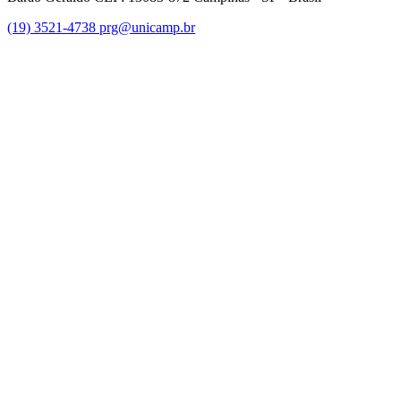
(19) 3521-4738
prg@unicamp.br
Link para o Facebook
Link para o Instagram
Link para o Youtube