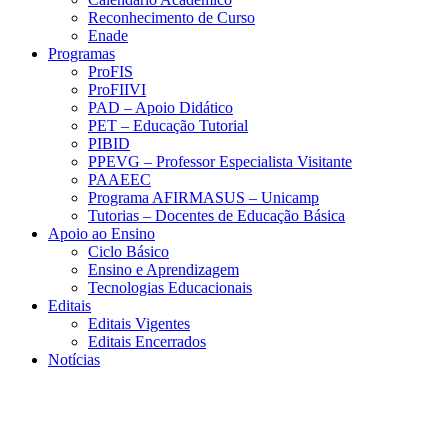
Reconhecimento de Curso
Enade
Programas
ProFIS
ProFIIVI
PAD – Apoio Didático
PET – Educação Tutorial
PIBID
PPEVG – Professor Especialista Visitante
PAAEEC
Programa AFIRMASUS – Unicamp
Tutorias – Docentes de Educação Básica
Apoio ao Ensino
Ciclo Básico
Ensino e Aprendizagem
Tecnologias Educacionais
Editais
Editais Vigentes
Editais Encerrados
Notícias
Menu