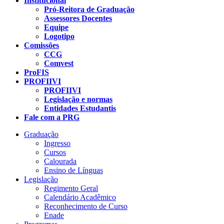
Institucional
Pró-Reitora de Graduação
Assessores Docentes
Equipe
Logotipo
Comissões
CCG
Comvest
ProFIS
PROFIIVI
PROFIIVI
Legislação e normas
Entidades Estudantis
Fale com a PRG
Graduação
Ingresso
Cursos
Calourada
Ensino de Línguas
Legislação
Regimento Geral
Calendário Acadêmico
Reconhecimento de Curso
Enade