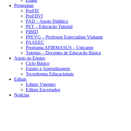
Enade
Programas
ProFIS
ProFIIVI
PAD – Apoio Didático
PET – Educação Tutorial
PIBID
PPEVG – Professor Especialista Visitante
PAAEEC
Programa AFIRMASUS – Unicamp
Tutorias – Docentes de Educação Básica
Apoio ao Ensino
Ciclo Básico
Ensino e Aprendizagem
Tecnologias Educacionais
Editais
Editais Vigentes
Editais Encerrados
Notícias
Menu