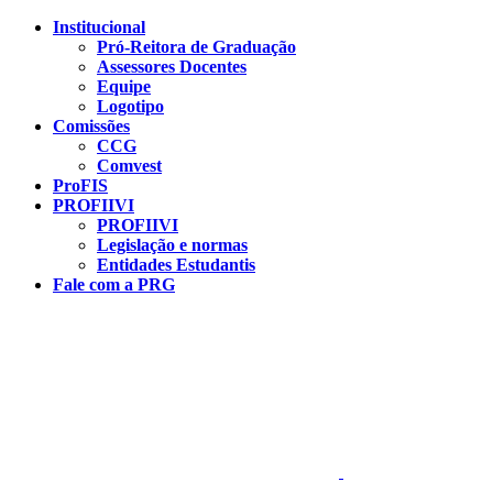
Conteúdo principal
Menu principal
Rodapé
Institucional
Pró-Reitora de Graduação
Assessores Docentes
Equipe
Logotipo
Comissões
CCG
Comvest
ProFIS
PROFIIVI
PROFIIVI
Legislação e normas
Entidades Estudantis
Fale com a PRG
Aumentar fonte