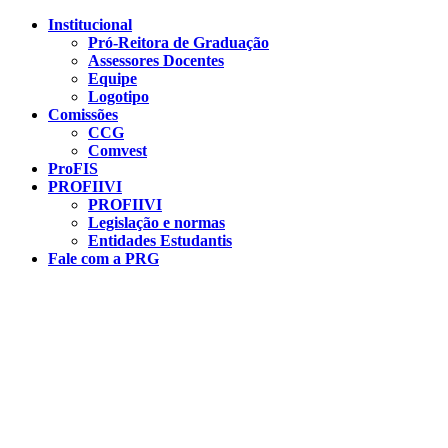
Conteúdo principal
Menu principal
Rodapé
Institucional
Pró-Reitora de Graduação
Assessores Docentes
Equipe
Logotipo
Comissões
CCG
Comvest
ProFIS
PROFIIVI
PROFIIVI
Legislação e normas
Entidades Estudantis
Fale com a PRG
Aumentar fonte
Diminuir fonte