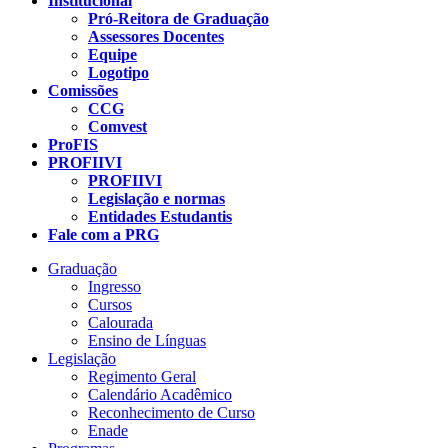
Institucional
Pró-Reitora de Graduação
Assessores Docentes
Equipe
Logotipo
Comissões
CCG
Comvest
ProFIS
PROFIIVI
PROFIIVI
Legislação e normas
Entidades Estudantis
Fale com a PRG
Graduação
Ingresso
Cursos
Calourada
Ensino de Línguas
Legislação
Regimento Geral
Calendário Acadêmico
Reconhecimento de Curso
Enade