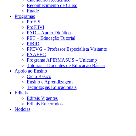
Reconhecimento de Curso
Enade
Programas
ProFIS
ProFIIVI
PAD – Apoio Didático
PET – Educação Tutorial
PIBID
PPEVG – Professor Especialista Visitante
PAAEEC
Programa AFIRMASUS – Unicamp
Tutorias – Docentes de Educação Básica
Apoio ao Ensino
Ciclo Básico
Ensino e Aprendizagem
Tecnologias Educacionais
Editais
Editais Vigentes
Editais Encerrados
Notícias
Menu