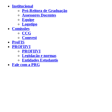
Conteúdo principal
Menu principal
Rodapé
Institucional
Pró-Reitora de Graduação
Assessores Docentes
Equipe
Logotipo
Comissões
CCG
Comvest
ProFIS
PROFIIVI
PROFIIVI
Legislação e normas
Entidades Estudantis
Fale com a PRG
Aumentar fonte
Diminuir fonte