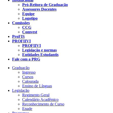
Institucional
Pró-Reitora de Graduação
Assessores Docentes
Equipe
Logotipo
Comissões
CCG
Comvest
ProFIS
PROFIIVI
PROFIIVI
Legislação e normas
Entidades Estudantis
Fale com a PRG
Graduação
Ingresso
Cursos
Calourada
Ensino de Línguas
Legislação
Regimento Geral
Calendário Acadêmico
Reconhecimento de Curso
Enade