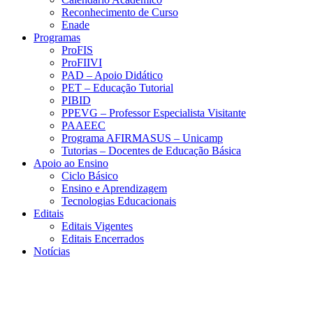
Reconhecimento de Curso
Enade
Programas
ProFIS
ProFIIVI
PAD – Apoio Didático
PET – Educação Tutorial
PIBID
PPEVG – Professor Especialista Visitante
PAAEEC
Programa AFIRMASUS – Unicamp
Tutorias – Docentes de Educação Básica
Apoio ao Ensino
Ciclo Básico
Ensino e Aprendizagem
Tecnologias Educacionais
Editais
Editais Vigentes
Editais Encerrados
Notícias
Menu