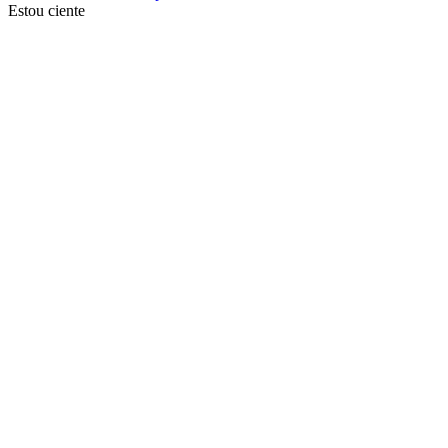
Estou ciente
Ir para o topo