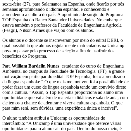
sexta-feira (27), para Salamanca na Espanha, onde ficarão por três
semanas aprofundando o idioma espanhol e conhecendo e
aprendendo a cultura do país. A oportunidade surgiu do Programa
TOP Espanha do Banco Santander Universidades. No embarque
estava também o professor da Faculdade de Engenharia Agrícola
(Feagri), Nilson Arraes que viajou com os alunos.
Os alunos e o docente se inscreveram por meio do edital DERI, o
qual possibilita que alunos regularmente matriculados na Unicamp
possam passar pelo processo de seleção a fim de usufruir dos
benefícios do Programa.
Para
William Bardelin Nunes
, estudante do curso de Engenharia
Ambiental no campus da Faculdade de Tecnologia (FT), a grande
motivação em participar do edital TOP Espanha, foi o aprendizado
da língua espanhola: “ O que mais me motivou foi a possibilidade de
poder fazer um curso de língua espanhola tendo um convívio direto
com a cultura. “Assim, o Top Espanha proporciona ao aluno uma
oportunidade que vai além de materiais didáticos e sala de aula, com
ele temos a chance de adentrar e viver a cultura espanhola. O que
para mim será, sem dúvidas, uma experiência única e incrível”,
O aluno também atribui a Unicamp as oportunidades de
intercâmbio: “A Unicamp é uma universidade que oferece várias
oportunidades para o aluno sair do país. Dentro do nosso meio, é