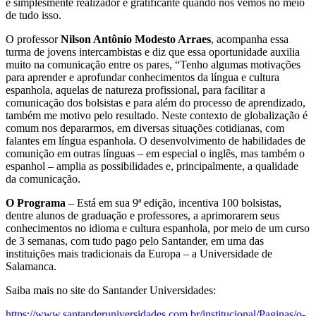
é simplesmente realizador e gratificante quando nos vemos no meio
de tudo isso.
O professor
Nilson Antônio Modesto Arraes
, acompanha essa
turma de jovens intercambistas e diz que essa oportunidade auxilia
muito na comunicação entre os pares, “Tenho algumas motivações
para aprender e aprofundar conhecimentos da língua e cultura
espanhola, aquelas de natureza profissional, para facilitar a
comunicação dos bolsistas e para além do processo de aprendizado,
também me motivo pelo resultado. Neste contexto de globalização é
comum nos depararmos, em diversas situações cotidianas, com
falantes em língua espanhola. O desenvolvimento de habilidades de
comunição em outras línguas – em especial o inglês, mas também o
espanhol – amplia as possibilidades e, principalmente, a qualidade
da comunicação.
O Programa
– Está em sua 9ª edição, incentiva 100 bolsistas,
dentre alunos de graduação e professores, a aprimorarem seus
conhecimentos no idioma e cultura espanhola, por meio de um curso
de 3 semanas, com tudo pago pelo Santander, em uma das
instituições mais tradicionais da Europa – a Universidade de
Salamanca.
Saiba mais no site do Santander Universidades:
https://www.santanderuniversidades.com.br/institucional/Paginas/o-