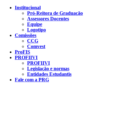
Conteúdo principal
Menu principal
Rodapé
Institucional
Pró-Reitora de Graduação
Assessores Docentes
Equipe
Logotipo
Comissões
CCG
Comvest
ProFIS
PROFIIVI
PROFIIVI
Legislação e normas
Entidades Estudantis
Fale com a PRG
Aumentar fonte
Diminuir fonte