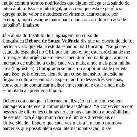
muito comum sermos notificados que algum colega está saindo de
intercâmbio. Isso é muito legal, pois creio que esta experiência
agrega muito valor e autodesenvolvimento, acarretando, por
exemplo, num destaque maior para o tão concorrido mercado de
trabalho”, finalizou.
Já a aluna do Instituto de Linguagem, no curso de
Linguística
Débora de Souza Valência
diz que tal oportunidade foi
perfeita visto que ela já estuda espanhol na Unicamp. “Eu já havia
estudado espanhol no CEL por um ano e, por estar próxima de me
formar, sentia urgência em elevar meu domínio na língua, afinal o
mercado de trabalho a exige cada vez mais, ainda mais para minha
área (linguística). O programa se mostrou a oportunidade perfeita
para isso, pois oferece, além de um curso intensivo, imersão na
língua e cultura espanhola. Espero, ao fim dessas três semanas,
conseguir me comunicar melhor em espanhol e estar ainda mais
estimulada a aprender a língua.
Débora comenta que a internacionalização na Unicamp só tem
vantagens a oferecer à comunidade acadêmica. “A convivência com
pessoas de diferentes culturas no campus e também a possibilidade
de estudar fora é algo muito rico e é um dos diferenciais da
Universidade. Espero que cada vez mais a Unicamp promova
parcerias que possibilitem essa internacionalização, disse.