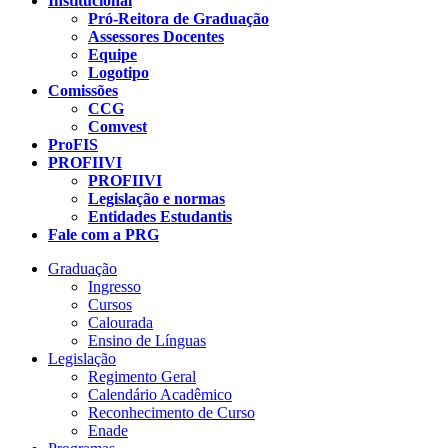
Institucional
Pró-Reitora de Graduação
Assessores Docentes
Equipe
Logotipo
Comissões
CCG
Comvest
ProFIS
PROFIIVI
PROFIIVI
Legislação e normas
Entidades Estudantis
Fale com a PRG
Graduação
Ingresso
Cursos
Calourada
Ensino de Línguas
Legislação
Regimento Geral
Calendário Acadêmico
Reconhecimento de Curso
Enade