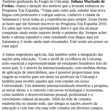
Também graduanda da Feagri da Unicamp,
Juliana Machado de
Freitas
, chama a atenção dos motivos que a levaram embarcar no
Programa Top Espanha, “Viajar para outro país, estudar uma nova
língua com professores e colegas nativos, conhecer a cidade de
Salamanca e levar todas as a experiências para sempre. Essas foram
as bases que me fizeram inscrever no Programa Top Espanha 2018.
Eu sabia que seria uma oportunidade única e que iria alcançar
conquistas ainda muito maiores desde o primeiro dia. Sempre achei
lindo o idioma espanhol e estar estudando essa língua aqui em
Salamanca, é muito ainda mais encantador. Está sendo um prazer eu
estar aqui!
A futura engenheira agrícola, fala também sobre a integração das
nações pela educação, “Com o perfil de excelência da Unicamp,
acho essencial a representatividade de estudantes brasileiros fora do
nosso país. E é através da internacionalização, com medidas diretas
de aplicação de intercâmbios, que é possível proporcionar uma
viagem ao exterior para um aluno ou professor da Unicamp e
também para receber aqueles que vem estudar em nossa
Universidade. Um ambiente internacionalizado beneficia a pesquisa,
as novas ideias, e a conexão com novas tecnologias e economias,
como também o desenvolvimento pessoal, profissional e o
crescimento cultural alcançado. Além da rede de contatos
estabelecida no mundo todo, que integra as nações através da
educação e com isso cria uma rede contatos em diversos campos,