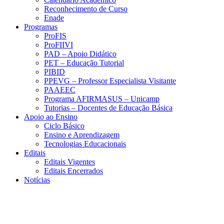
Reconhecimento de Curso
Enade
Programas
ProFIS
ProFIIVI
PAD – Apoio Didático
PET – Educação Tutorial
PIBID
PPEVG – Professor Especialista Visitante
PAAEEC
Programa AFIRMASUS – Unicamp
Tutorias – Docentes de Educação Básica
Apoio ao Ensino
Ciclo Básico
Ensino e Aprendizagem
Tecnologias Educacionais
Editais
Editais Vigentes
Editais Encerrados
Notícias
Menu