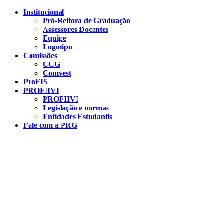
Conteúdo principal
Menu principal
Rodapé
Institucional
Pró-Reitora de Graduação
Assessores Docentes
Equipe
Logotipo
Comissões
CCG
Comvest
ProFIS
PROFIIVI
PROFIIVI
Legislação e normas
Entidades Estudantis
Fale com a PRG
Aumentar fonte
Diminuir fonte