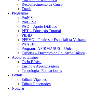
Reconhecimento de Curso
Enade
Programas
ProFIS
ProFIIVI
PAD – Apoio Didático
PET – Educação Tutorial
PIBID
PPEVG – Professor Especialista Visitante
PAAEEC
Programa AFIRMASUS – Unicamp
Tutorias – Docentes de Educação Básica
Apoio ao Ensino
Ciclo Básico
Ensino e Aprendizagem
Tecnologias Educacionais
Editais
Editais Vigentes
Editais Encerrados
Notícias
Menu