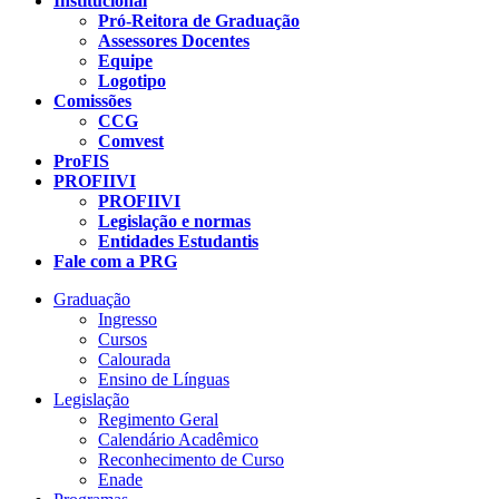
Institucional
Pró-Reitora de Graduação
Assessores Docentes
Equipe
Logotipo
Comissões
CCG
Comvest
ProFIS
PROFIIVI
PROFIIVI
Legislação e normas
Entidades Estudantis
Fale com a PRG
Graduação
Ingresso
Cursos
Calourada
Ensino de Línguas
Legislação
Regimento Geral
Calendário Acadêmico
Reconhecimento de Curso
Enade