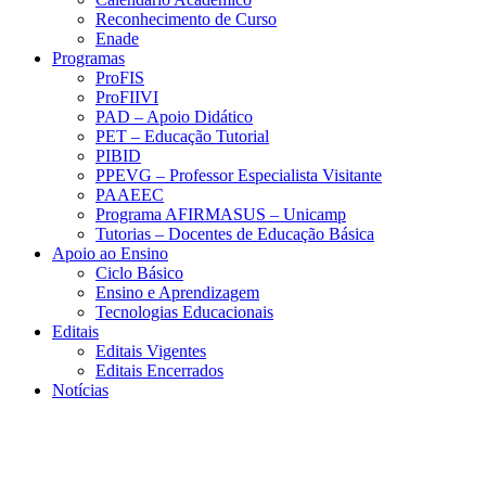
Reconhecimento de Curso
Enade
Programas
ProFIS
ProFIIVI
PAD – Apoio Didático
PET – Educação Tutorial
PIBID
PPEVG – Professor Especialista Visitante
PAAEEC
Programa AFIRMASUS – Unicamp
Tutorias – Docentes de Educação Básica
Apoio ao Ensino
Ciclo Básico
Ensino e Aprendizagem
Tecnologias Educacionais
Editais
Editais Vigentes
Editais Encerrados
Notícias
Menu