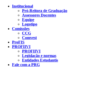
Conteúdo principal
Menu principal
Rodapé
Institucional
Pró-Reitora de Graduação
Assessores Docentes
Equipe
Logotipo
Comissões
CCG
Comvest
ProFIS
PROFIIVI
PROFIIVI
Legislação e normas
Entidades Estudantis
Fale com a PRG
Aumentar fonte
Diminuir fonte