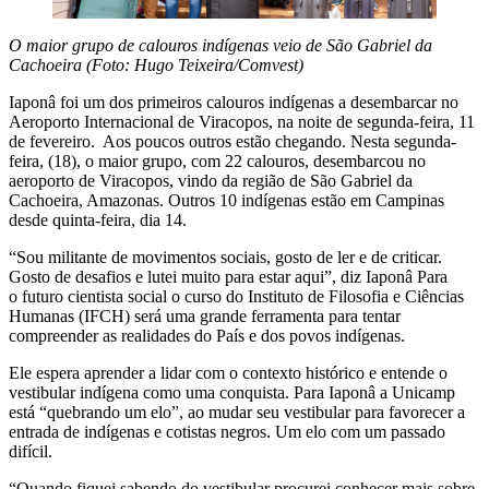
O maior grupo de calouros indígenas veio de São Gabriel da
Cachoeira (Foto: Hugo Teixeira/Comvest)
Iaponâ foi um dos primeiros calouros indígenas a desembarcar no
Aeroporto Internacional de Viracopos, na noite de segunda-feira, 11
de fevereiro. Aos poucos outros estão chegando. Nesta segunda-
feira, (18), o maior grupo, com 22 calouros, desembarcou no
aeroporto de Viracopos, vindo da região de São Gabriel da
Cachoeira, Amazonas. Outros 10 indígenas estão em Campinas
desde quinta-feira, dia 14.
“Sou militante de movimentos sociais, gosto de ler e de criticar.
Gosto de desafios e lutei muito para estar aqui”, diz Iaponâ Para
o futuro cientista social o curso do Instituto de Filosofia e Ciências
Humanas (IFCH) será uma grande ferramenta para tentar
compreender as realidades do País e dos povos indígenas.
Ele espera aprender a lidar com o contexto histórico e entende o
vestibular indígena como uma conquista. Para Iaponâ a Unicamp
está “quebrando um elo”, ao mudar seu vestibular para favorecer a
entrada de indígenas e cotistas negros. Um elo com um passado
difícil.
“Quando fiquei sabendo do vestibular procurei conhecer mais sobre