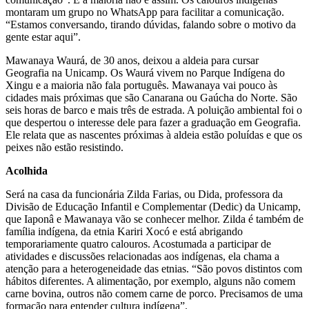
montaram um grupo no WhatsApp para facilitar a comunicação.
“Estamos conversando, tirando dúvidas, falando sobre o motivo da
gente estar aqui”.
Mawanaya Waurá, de 30 anos, deixou a aldeia para cursar
Geografia na Unicamp. Os Waurá vivem no Parque Indígena do
Xingu e a maioria não fala português. Mawanaya vai pouco às
cidades mais próximas que são Canarana ou Gaúcha do Norte. São
seis horas de barco e mais três de estrada. A poluição ambiental foi o
que despertou o interesse dele para fazer a graduação em Geografia.
Ele relata que as nascentes próximas à aldeia estão poluídas e que os
peixes não estão resistindo.
Acolhida
Será na casa da funcionária Zilda Farias, ou Dida, professora da
Divisão de Educação Infantil e Complementar (Dedic) da Unicamp,
que Iaponâ e Mawanaya vão se conhecer melhor. Zilda é também de
família indígena, da etnia Kariri Xocó e está abrigando
temporariamente quatro calouros. Acostumada a participar de
atividades e discussões relacionadas aos indígenas, ela chama a
atenção para a heterogeneidade das etnias. “São povos distintos com
hábitos diferentes. A alimentação, por exemplo, alguns não comem
carne bovina, outros não comem carne de porco. Precisamos de uma
formação para entender cultura indígena”.