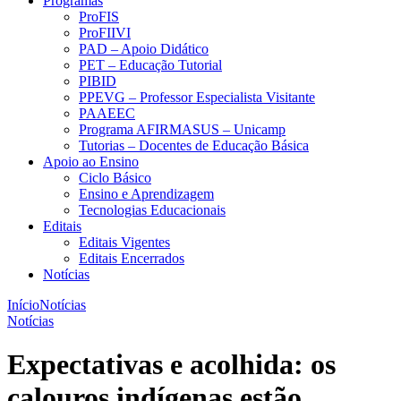
Programas
ProFIS
ProFIIVI
PAD – Apoio Didático
PET – Educação Tutorial
PIBID
PPEVG – Professor Especialista Visitante
PAAEEC
Programa AFIRMASUS – Unicamp
Tutorias – Docentes de Educação Básica
Apoio ao Ensino
Ciclo Básico
Ensino e Aprendizagem
Tecnologias Educacionais
Editais
Editais Vigentes
Editais Encerrados
Notícias
Início
Notícias
Notícias
Expectativas e acolhida: os
calouros indígenas estão