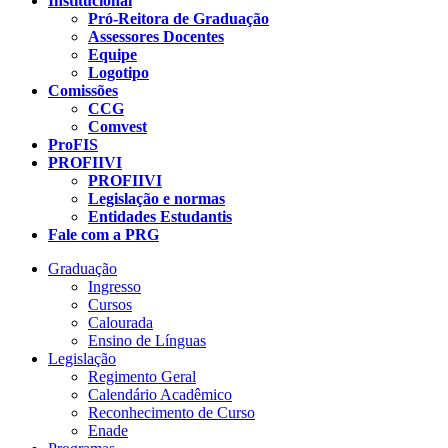
Institucional
Pró-Reitora de Graduação
Assessores Docentes
Equipe
Logotipo
Comissões
CCG
Comvest
ProFIS
PROFIIVI
PROFIIVI
Legislação e normas
Entidades Estudantis
Fale com a PRG
Graduação
Ingresso
Cursos
Calourada
Ensino de Línguas
Legislação
Regimento Geral
Calendário Acadêmico
Reconhecimento de Curso
Enade