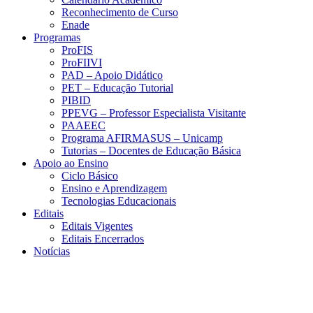
Reconhecimento de Curso
Enade
Programas
ProFIS
ProFIIVI
PAD – Apoio Didático
PET – Educação Tutorial
PIBID
PPEVG – Professor Especialista Visitante
PAAEEC
Programa AFIRMASUS – Unicamp
Tutorias – Docentes de Educação Básica
Apoio ao Ensino
Ciclo Básico
Ensino e Aprendizagem
Tecnologias Educacionais
Editais
Editais Vigentes
Editais Encerrados
Notícias
Menu