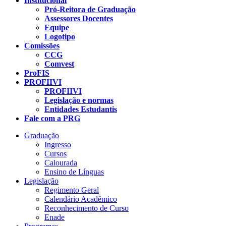
Institucional
Pró-Reitora de Graduação
Assessores Docentes
Equipe
Logotipo
Comissões
CCG
Comvest
ProFIS
PROFIIVI
PROFIIVI
Legislação e normas
Entidades Estudantis
Fale com a PRG
Graduação
Ingresso
Cursos
Calourada
Ensino de Línguas
Legislação
Regimento Geral
Calendário Acadêmico
Reconhecimento de Curso
Enade