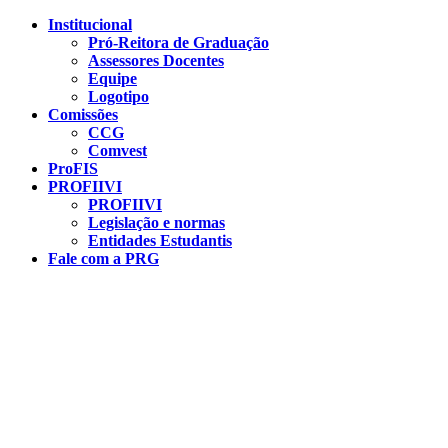
Conteúdo principal
Menu principal
Rodapé
Institucional
Pró-Reitora de Graduação
Assessores Docentes
Equipe
Logotipo
Comissões
CCG
Comvest
ProFIS
PROFIIVI
PROFIIVI
Legislação e normas
Entidades Estudantis
Fale com a PRG
Aumentar fonte
Diminuir fonte