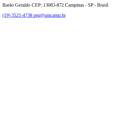
Barão Geraldo CEP: 13083-872 Campinas - SP - Brasil
(19) 3521-4738
prg@unicamp.br
Link para o Facebook
Link para o Instagram
Link para o Youtube