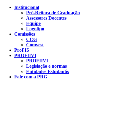
Conteúdo principal
Menu principal
Rodapé
Institucional
Pró-Reitora de Graduação
Assessores Docentes
Equipe
Logotipo
Comissões
CCG
Comvest
ProFIS
PROFIIVI
PROFIIVI
Legislação e normas
Entidades Estudantis
Fale com a PRG
Aumentar fonte
Diminuir fonte