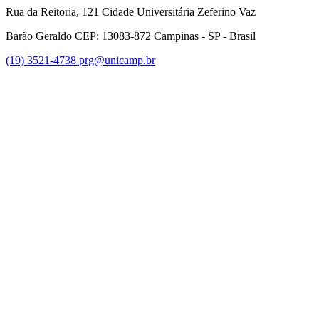
Rua da Reitoria, 121 Cidade Universitária Zeferino Vaz
Barão Geraldo CEP: 13083-872 Campinas - SP - Brasil
(19) 3521-4738
prg@unicamp.br
Link para o Facebook
Link para o Instagram
Link para o Youtube