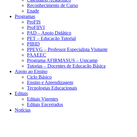
Reconhecimento de Curso
Enade
Programas
ProFIS
ProFIIVI
PAD – Apoio Didático
PET – Educação Tutorial
PIBID
PPEVG – Professor Especialista Visitante
PAAEEC
Programa AFIRMASUS – Unicamp
Tutorias – Docentes de Educação Básica
Apoio ao Ensino
Ciclo Básico
Ensino e Aprendizagem
Tecnologias Educacionais
Editais
Editais Vigentes
Editais Encerrados
Notícias
Menu