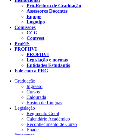
Institucional
Pró-Reitora de Graduação
Assessores Docentes
Equipe
Logotipo
Comissões
CCG
Comvest
ProFIS
PROFIIVI
PROFIIVI
Legislação e normas
Entidades Estudantis
Fale com a PRG
Graduação
Ingresso
Cursos
Calourada
Ensino de Línguas
Legislação
Regimento Geral
Calendário Acadêmico
Reconhecimento de Curso
Enade