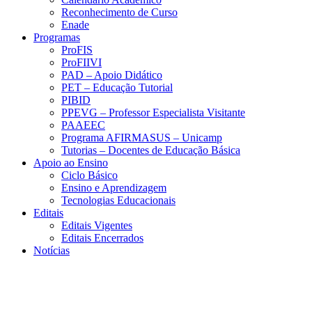
Reconhecimento de Curso
Enade
Programas
ProFIS
ProFIIVI
PAD – Apoio Didático
PET – Educação Tutorial
PIBID
PPEVG – Professor Especialista Visitante
PAAEEC
Programa AFIRMASUS – Unicamp
Tutorias – Docentes de Educação Básica
Apoio ao Ensino
Ciclo Básico
Ensino e Aprendizagem
Tecnologias Educacionais
Editais
Editais Vigentes
Editais Encerrados
Notícias
Menu