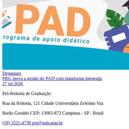
Destaques
PRG inova a gestão do PAD com plataforma integrada
27 jul 2026
Pró-Reitoria de Graduação
Rua da Reitoria, 121 Cidade Universitária Zeferino Vaz
Barão Geraldo CEP: 13083-872 Campinas - SP - Brasil
(19) 3521-4738
prg@unicamp.br
Link para o Facebook