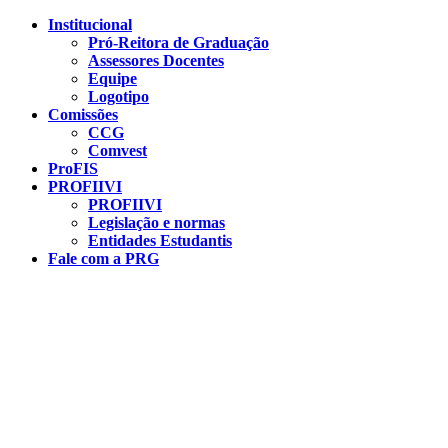
Conteúdo principal
Menu principal
Rodapé
Institucional
Pró-Reitora de Graduação
Assessores Docentes
Equipe
Logotipo
Comissões
CCG
Comvest
ProFIS
PROFIIVI
PROFIIVI
Legislação e normas
Entidades Estudantis
Fale com a PRG
Aumentar fonte
Diminuir fonte