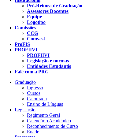
Institucional
Pró-Reitora de Graduação
Assessores Docentes
Equipe
Logotipo
Comissões
CCG
Comvest
ProFIS
PROFIIVI
PROFIIVI
Legislação e normas
Entidades Estudantis
Fale com a PRG
Graduação
Ingresso
Cursos
Calourada
Ensino de Línguas
Legislação
Regimento Geral
Calendário Acadêmico
Reconhecimento de Curso
Enade