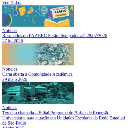
Ver Todas
Notícias
Resultados do PAAEEC Serão divulgados até 28/07/2026
27 jul 2026
Notícias
Carta aberta à Comunidade Acadêmica
29 maio 2026
Notícias
Terceira chamada – Edital Programa de Bolsas de Extensão
Universitária para atuação em Unidades Escolares da Rede Estadual
de São Paulo