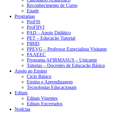
Reconhecimento de Curso
Enade
Programas
ProFIS
ProFIIVI
PAD – Apoio Didático
PET – Educação Tutorial
PIBID
PPEVG – Professor Especialista Visitante
PAAEEC
Programa AFIRMASUS – Unicamp
Tutorias – Docentes de Educação Básica
Apoio ao Ensino
Ciclo Básico
Ensino e Aprendizagem
Tecnologias Educacionais
Editais
Editais Vigentes
Editais Encerrados
Notícias
Menu