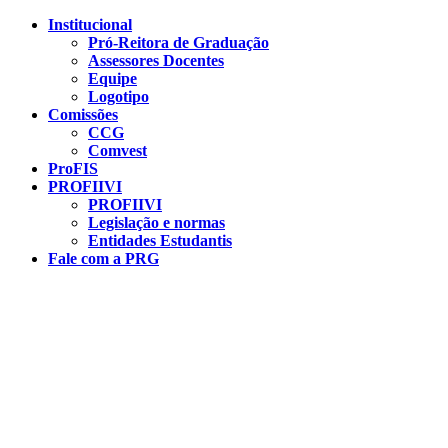
Conteúdo principal
Menu principal
Rodapé
Institucional
Pró-Reitora de Graduação
Assessores Docentes
Equipe
Logotipo
Comissões
CCG
Comvest
ProFIS
PROFIIVI
PROFIIVI
Legislação e normas
Entidades Estudantis
Fale com a PRG
Aumentar fonte
Diminuir fonte