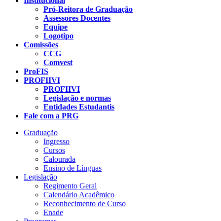
Institucional
Pró-Reitora de Graduação
Assessores Docentes
Equipe
Logotipo
Comissões
CCG
Comvest
ProFIS
PROFIIVI
PROFIIVI
Legislação e normas
Entidades Estudantis
Fale com a PRG
Graduação
Ingresso
Cursos
Calourada
Ensino de Línguas
Legislação
Regimento Geral
Calendário Acadêmico
Reconhecimento de Curso
Enade