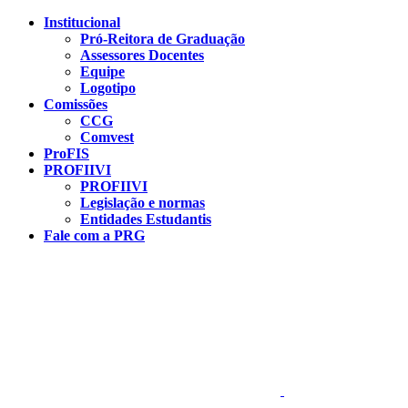
Conteúdo principal
Menu principal
Rodapé
Institucional
Pró-Reitora de Graduação
Assessores Docentes
Equipe
Logotipo
Comissões
CCG
Comvest
ProFIS
PROFIIVI
PROFIIVI
Legislação e normas
Entidades Estudantis
Fale com a PRG
Aumentar fonte