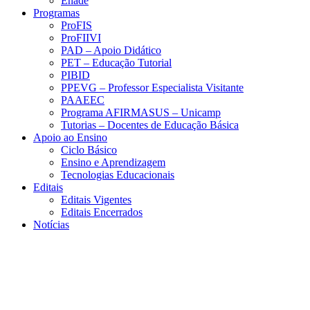
Enade
Programas
ProFIS
ProFIIVI
PAD – Apoio Didático
PET – Educação Tutorial
PIBID
PPEVG – Professor Especialista Visitante
PAAEEC
Programa AFIRMASUS – Unicamp
Tutorias – Docentes de Educação Básica
Apoio ao Ensino
Ciclo Básico
Ensino e Aprendizagem
Tecnologias Educacionais
Editais
Editais Vigentes
Editais Encerrados
Notícias
Menu