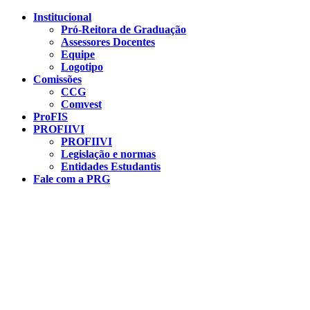
Conteúdo principal
Menu principal
Rodapé
Institucional
Pró-Reitora de Graduação
Assessores Docentes
Equipe
Logotipo
Comissões
CCG
Comvest
ProFIS
PROFIIVI
PROFIIVI
Legislação e normas
Entidades Estudantis
Fale com a PRG
Aumentar fonte
Diminuir fonte