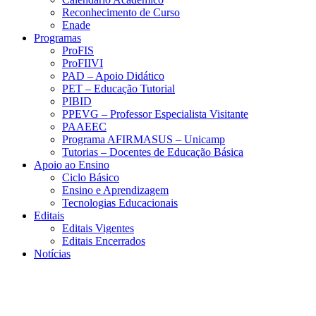
Reconhecimento de Curso
Enade
Programas
ProFIS
ProFIIVI
PAD – Apoio Didático
PET – Educação Tutorial
PIBID
PPEVG – Professor Especialista Visitante
PAAEEC
Programa AFIRMASUS – Unicamp
Tutorias – Docentes de Educação Básica
Apoio ao Ensino
Ciclo Básico
Ensino e Aprendizagem
Tecnologias Educacionais
Editais
Editais Vigentes
Editais Encerrados
Notícias
Menu