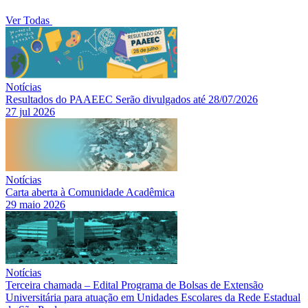
Ver Todas
Notícias
Resultados do PAAEEC Serão divulgados até 28/07/2026
27 jul 2026
Notícias
Carta aberta à Comunidade Acadêmica
29 maio 2026
Notícias
Terceira chamada – Edital Programa de Bolsas de Extensão
Universitária para atuação em Unidades Escolares da Rede Estadual