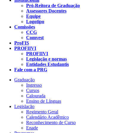
Institucional
Pró-Reitora de Graduação
Assessores Docentes
Equipe
Logotipo
Comissões
CCG
Comvest
ProFIS
PROFIIVI
PROFIIVI
Legislação e normas
Entidades Estudantis
Fale com a PRG
Graduação
Ingresso
Cursos
Calourada
Ensino de Línguas
Legislação
Regimento Geral
Calendário Acadêmico
Reconhecimento de Curso
Enade