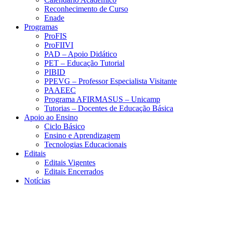
Reconhecimento de Curso
Enade
Programas
ProFIS
ProFIIVI
PAD – Apoio Didático
PET – Educação Tutorial
PIBID
PPEVG – Professor Especialista Visitante
PAAEEC
Programa AFIRMASUS – Unicamp
Tutorias – Docentes de Educação Básica
Apoio ao Ensino
Ciclo Básico
Ensino e Aprendizagem
Tecnologias Educacionais
Editais
Editais Vigentes
Editais Encerrados
Notícias
Menu