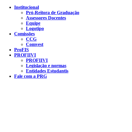
Conteúdo principal
Menu principal
Rodapé
Institucional
Pró-Reitora de Graduação
Assessores Docentes
Equipe
Logotipo
Comissões
CCG
Comvest
ProFIS
PROFIIVI
PROFIIVI
Legislação e normas
Entidades Estudantis
Fale com a PRG
Aumentar fonte
Diminuir fonte