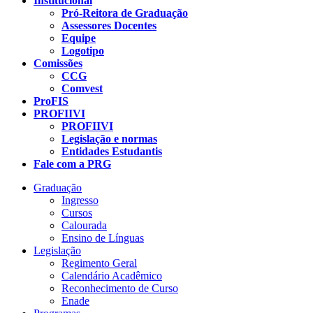
Institucional
Pró-Reitora de Graduação
Assessores Docentes
Equipe
Logotipo
Comissões
CCG
Comvest
ProFIS
PROFIIVI
PROFIIVI
Legislação e normas
Entidades Estudantis
Fale com a PRG
Graduação
Ingresso
Cursos
Calourada
Ensino de Línguas
Legislação
Regimento Geral
Calendário Acadêmico
Reconhecimento de Curso
Enade