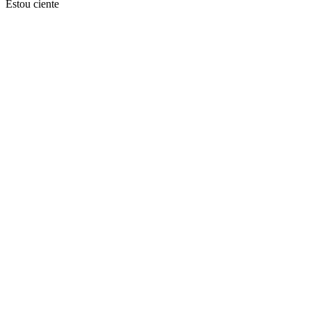
Estou ciente
Ir para o topo