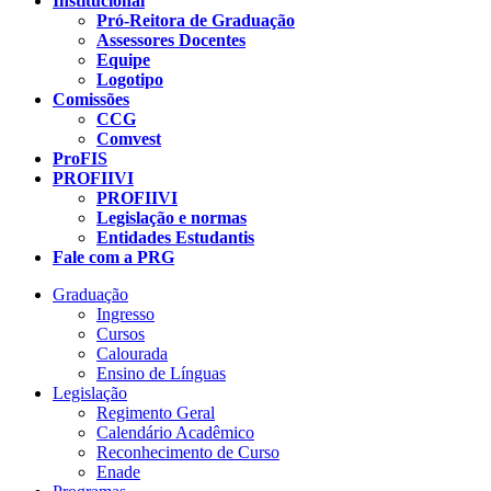
Institucional
Pró-Reitora de Graduação
Assessores Docentes
Equipe
Logotipo
Comissões
CCG
Comvest
ProFIS
PROFIIVI
PROFIIVI
Legislação e normas
Entidades Estudantis
Fale com a PRG
Graduação
Ingresso
Cursos
Calourada
Ensino de Línguas
Legislação
Regimento Geral
Calendário Acadêmico
Reconhecimento de Curso
Enade