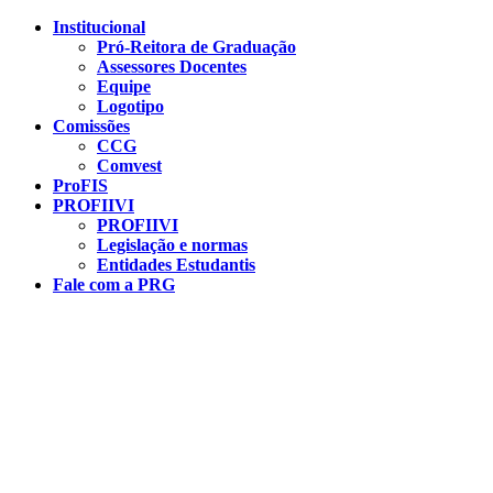
Conteúdo principal
Menu principal
Rodapé
Institucional
Pró-Reitora de Graduação
Assessores Docentes
Equipe
Logotipo
Comissões
CCG
Comvest
ProFIS
PROFIIVI
PROFIIVI
Legislação e normas
Entidades Estudantis
Fale com a PRG
Aumentar fonte
Diminuir fonte