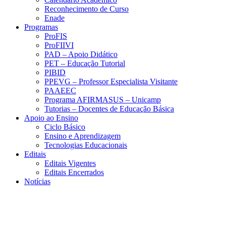
Reconhecimento de Curso
Enade
Programas
ProFIS
ProFIIVI
PAD – Apoio Didático
PET – Educação Tutorial
PIBID
PPEVG – Professor Especialista Visitante
PAAEEC
Programa AFIRMASUS – Unicamp
Tutorias – Docentes de Educação Básica
Apoio ao Ensino
Ciclo Básico
Ensino e Aprendizagem
Tecnologias Educacionais
Editais
Editais Vigentes
Editais Encerrados
Notícias
Menu