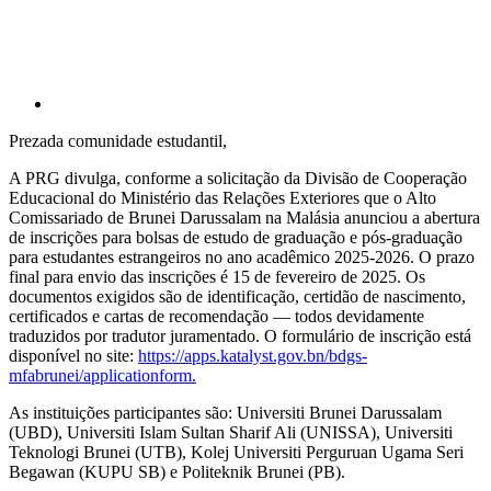
Prezada comunidade estudantil,
A PRG divulga, conforme a solicitação da Divisão de Cooperação
Educacional do Ministério das Relações Exteriores que o Alto
Comissariado de Brunei Darussalam na Malásia anunciou a abertura
de inscrições para bolsas de estudo de graduação e pós-graduação
para estudantes estrangeiros no ano acadêmico 2025-2026. O prazo
final para envio das inscrições é 15 de fevereiro de 2025. Os
documentos exigidos são de identificação, certidão de nascimento,
certificados e cartas de recomendação — todos devidamente
traduzidos por tradutor juramentado. O formulário de inscrição está
disponível no site:
https://apps.katalyst.gov.bn/bdgs-
mfabrunei/applicationform.
As instituições participantes são: Universiti Brunei Darussalam
(UBD), Universiti Islam Sultan Sharif Ali (UNISSA), Universiti
Teknologi Brunei (UTB), Kolej Universiti Perguruan Ugama Seri
Begawan (KUPU SB) e Politeknik Brunei (PB).