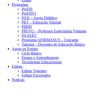
Enade
Programas
ProFIS
ProFIIVI
PAD – Apoio Didático
PET – Educação Tutorial
PIBID
PPEVG – Professor Especialista Visitante
PAAEEC
Programa AFIRMASUS – Unicamp
Tutorias – Docentes de Educação Básica
Apoio ao Ensino
Ciclo Básico
Ensino e Aprendizagem
Tecnologias Educacionais
Editais
Editais Vigentes
Editais Encerrados
Notícias
Menu