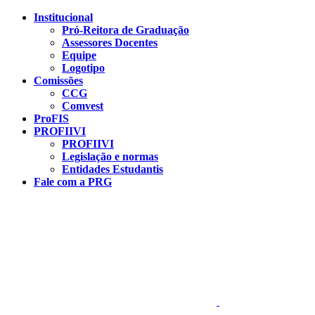
Conteúdo principal
Menu principal
Rodapé
Institucional
Pró-Reitora de Graduação
Assessores Docentes
Equipe
Logotipo
Comissões
CCG
Comvest
ProFIS
PROFIIVI
PROFIIVI
Legislação e normas
Entidades Estudantis
Fale com a PRG
Aumentar fonte