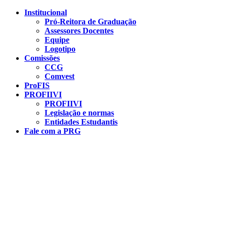
Conteúdo principal
Menu principal
Rodapé
Institucional
Pró-Reitora de Graduação
Assessores Docentes
Equipe
Logotipo
Comissões
CCG
Comvest
ProFIS
PROFIIVI
PROFIIVI
Legislação e normas
Entidades Estudantis
Fale com a PRG
Aumentar fonte
Diminuir fonte