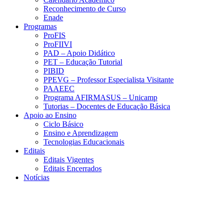
Reconhecimento de Curso
Enade
Programas
ProFIS
ProFIIVI
PAD – Apoio Didático
PET – Educação Tutorial
PIBID
PPEVG – Professor Especialista Visitante
PAAEEC
Programa AFIRMASUS – Unicamp
Tutorias – Docentes de Educação Básica
Apoio ao Ensino
Ciclo Básico
Ensino e Aprendizagem
Tecnologias Educacionais
Editais
Editais Vigentes
Editais Encerrados
Notícias
Menu