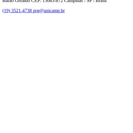
Barão Geraldo CEP: 13083-872 Campinas - SP - Brasil
(19) 3521-4738
prg@unicamp.br
Link para o Facebook
Link para o Instagram
Link para o Youtube