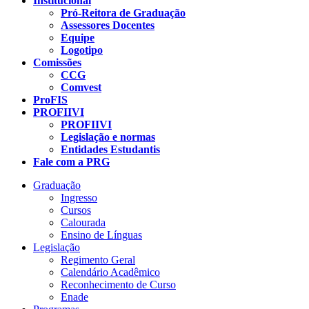
Institucional
Pró-Reitora de Graduação
Assessores Docentes
Equipe
Logotipo
Comissões
CCG
Comvest
ProFIS
PROFIIVI
PROFIIVI
Legislação e normas
Entidades Estudantis
Fale com a PRG
Graduação
Ingresso
Cursos
Calourada
Ensino de Línguas
Legislação
Regimento Geral
Calendário Acadêmico
Reconhecimento de Curso
Enade