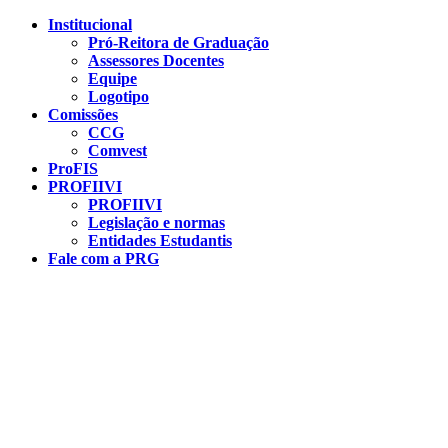
Conteúdo principal
Menu principal
Rodapé
Institucional
Pró-Reitora de Graduação
Assessores Docentes
Equipe
Logotipo
Comissões
CCG
Comvest
ProFIS
PROFIIVI
PROFIIVI
Legislação e normas
Entidades Estudantis
Fale com a PRG
Aumentar fonte
Diminuir fonte