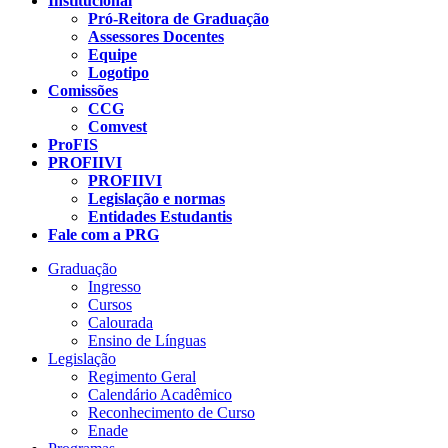
Institucional
Pró-Reitora de Graduação
Assessores Docentes
Equipe
Logotipo
Comissões
CCG
Comvest
ProFIS
PROFIIVI
PROFIIVI
Legislação e normas
Entidades Estudantis
Fale com a PRG
Graduação
Ingresso
Cursos
Calourada
Ensino de Línguas
Legislação
Regimento Geral
Calendário Acadêmico
Reconhecimento de Curso
Enade