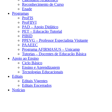
Reconhecimento de Curso
Enade
Programas
ProFIS
ProFIIVI
PAD – Apoio Didático
PET – Educação Tutorial
PIBID
PPEVG – Professor Especialista Visitante
PAAEEC
Programa AFIRMASUS – Unicamp
Tutorias – Docentes de Educação Básica
Apoio ao Ensino
Ciclo Básico
Ensino e Aprendizagem
Tecnologias Educacionais
Editais
Editais Vigentes
Editais Encerrados
Notícias
Menu