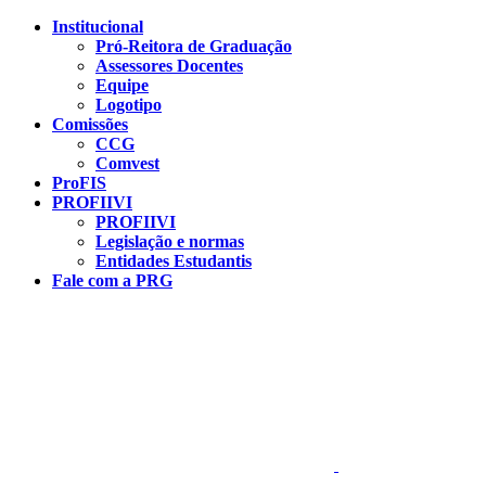
Conteúdo principal
Menu principal
Rodapé
Institucional
Pró-Reitora de Graduação
Assessores Docentes
Equipe
Logotipo
Comissões
CCG
Comvest
ProFIS
PROFIIVI
PROFIIVI
Legislação e normas
Entidades Estudantis
Fale com a PRG
Aumentar fonte