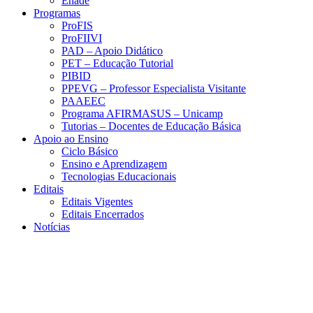
Enade
Programas
ProFIS
ProFIIVI
PAD – Apoio Didático
PET – Educação Tutorial
PIBID
PPEVG – Professor Especialista Visitante
PAAEEC
Programa AFIRMASUS – Unicamp
Tutorias – Docentes de Educação Básica
Apoio ao Ensino
Ciclo Básico
Ensino e Aprendizagem
Tecnologias Educacionais
Editais
Editais Vigentes
Editais Encerrados
Notícias
Menu