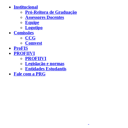
Conteúdo principal
Menu principal
Rodapé
Institucional
Pró-Reitora de Graduação
Assessores Docentes
Equipe
Logotipo
Comissões
CCG
Comvest
ProFIS
PROFIIVI
PROFIIVI
Legislação e normas
Entidades Estudantis
Fale com a PRG
Aumentar fonte