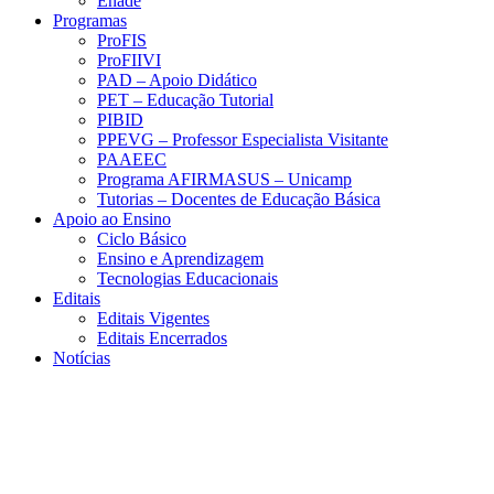
Enade
Programas
ProFIS
ProFIIVI
PAD – Apoio Didático
PET – Educação Tutorial
PIBID
PPEVG – Professor Especialista Visitante
PAAEEC
Programa AFIRMASUS – Unicamp
Tutorias – Docentes de Educação Básica
Apoio ao Ensino
Ciclo Básico
Ensino e Aprendizagem
Tecnologias Educacionais
Editais
Editais Vigentes
Editais Encerrados
Notícias
Menu