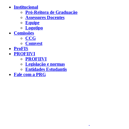
Conteúdo principal
Menu principal
Rodapé
Institucional
Pró-Reitora de Graduação
Assessores Docentes
Equipe
Logotipo
Comissões
CCG
Comvest
ProFIS
PROFIIVI
PROFIIVI
Legislação e normas
Entidades Estudantis
Fale com a PRG
Aumentar fonte