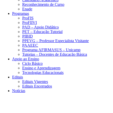
Reconhecimento de Curso
Enade
Programas
ProFIS
ProFIIVI
PAD – Apoio Didático
PET – Educação Tutorial
PIBID
PPEVG – Professor Especialista Visitante
PAAEEC
Programa AFIRMASUS – Unicamp
Tutorias – Docentes de Educação Básica
Apoio ao Ensino
Ciclo Básico
Ensino e Aprendizagem
Tecnologias Educacionais
Editais
Editais Vigentes
Editais Encerrados
Notícias
Menu