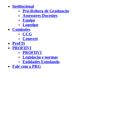
Conteúdo principal
Menu principal
Rodapé
Institucional
Pró-Reitora de Graduação
Assessores Docentes
Equipe
Logotipo
Comissões
CCG
Comvest
ProFIS
PROFIIVI
PROFIIVI
Legislação e normas
Entidades Estudantis
Fale com a PRG
Aumentar fonte
Diminuir fonte