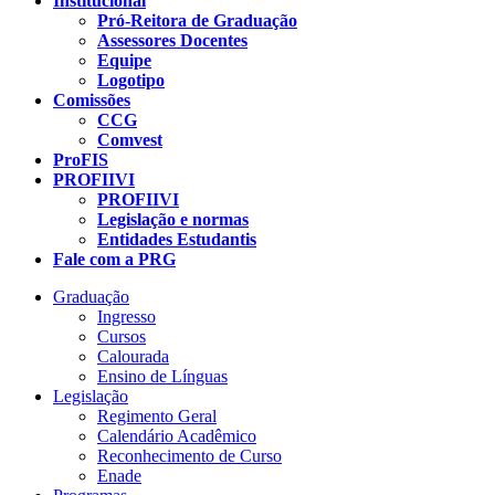
Institucional
Pró-Reitora de Graduação
Assessores Docentes
Equipe
Logotipo
Comissões
CCG
Comvest
ProFIS
PROFIIVI
PROFIIVI
Legislação e normas
Entidades Estudantis
Fale com a PRG
Graduação
Ingresso
Cursos
Calourada
Ensino de Línguas
Legislação
Regimento Geral
Calendário Acadêmico
Reconhecimento de Curso
Enade