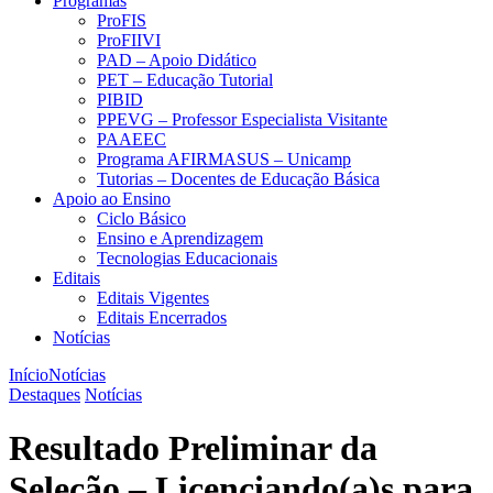
Programas
ProFIS
ProFIIVI
PAD – Apoio Didático
PET – Educação Tutorial
PIBID
PPEVG – Professor Especialista Visitante
PAAEEC
Programa AFIRMASUS – Unicamp
Tutorias – Docentes de Educação Básica
Apoio ao Ensino
Ciclo Básico
Ensino e Aprendizagem
Tecnologias Educacionais
Editais
Editais Vigentes
Editais Encerrados
Notícias
Início
Notícias
Destaques
Notícias
Resultado Preliminar da
Seleção – Licenciando(a)s para