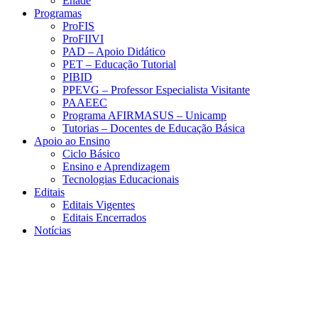
Enade
Programas
ProFIS
ProFIIVI
PAD – Apoio Didático
PET – Educação Tutorial
PIBID
PPEVG – Professor Especialista Visitante
PAAEEC
Programa AFIRMASUS – Unicamp
Tutorias – Docentes de Educação Básica
Apoio ao Ensino
Ciclo Básico
Ensino e Aprendizagem
Tecnologias Educacionais
Editais
Editais Vigentes
Editais Encerrados
Notícias
Menu