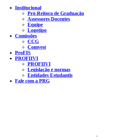
Conteúdo principal
Menu principal
Rodapé
Institucional
Pró-Reitora de Graduação
Assessores Docentes
Equipe
Logotipo
Comissões
CCG
Comvest
ProFIS
PROFIIVI
PROFIIVI
Legislação e normas
Entidades Estudantis
Fale com a PRG
Aumentar fonte