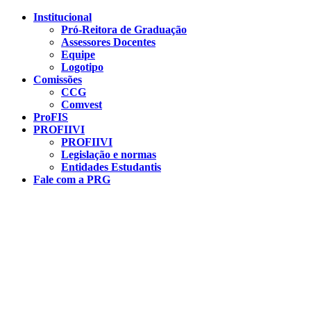
Conteúdo principal
Menu principal
Rodapé
Institucional
Pró-Reitora de Graduação
Assessores Docentes
Equipe
Logotipo
Comissões
CCG
Comvest
ProFIS
PROFIIVI
PROFIIVI
Legislação e normas
Entidades Estudantis
Fale com a PRG
Aumentar fonte
Diminuir fonte