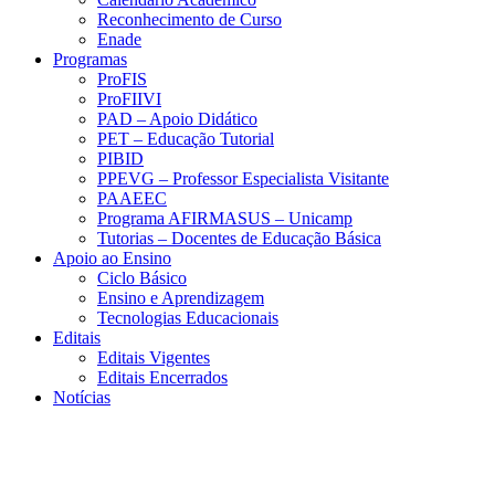
Reconhecimento de Curso
Enade
Programas
ProFIS
ProFIIVI
PAD – Apoio Didático
PET – Educação Tutorial
PIBID
PPEVG – Professor Especialista Visitante
PAAEEC
Programa AFIRMASUS – Unicamp
Tutorias – Docentes de Educação Básica
Apoio ao Ensino
Ciclo Básico
Ensino e Aprendizagem
Tecnologias Educacionais
Editais
Editais Vigentes
Editais Encerrados
Notícias
Menu