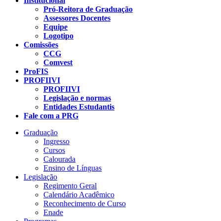
Institucional
Pró-Reitora de Graduação
Assessores Docentes
Equipe
Logotipo
Comissões
CCG
Comvest
ProFIS
PROFIIVI
PROFIIVI
Legislação e normas
Entidades Estudantis
Fale com a PRG
Graduação
Ingresso
Cursos
Calourada
Ensino de Línguas
Legislação
Regimento Geral
Calendário Acadêmico
Reconhecimento de Curso
Enade