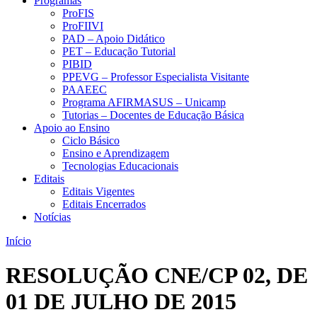
Programas
ProFIS
ProFIIVI
PAD – Apoio Didático
PET – Educação Tutorial
PIBID
PPEVG – Professor Especialista Visitante
PAAEEC
Programa AFIRMASUS – Unicamp
Tutorias – Docentes de Educação Básica
Apoio ao Ensino
Ciclo Básico
Ensino e Aprendizagem
Tecnologias Educacionais
Editais
Editais Vigentes
Editais Encerrados
Notícias
Início
RESOLUÇÃO CNE/CP 02, DE
01 DE JULHO DE 2015