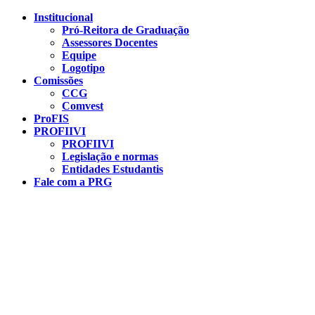
Conteúdo principal
Menu principal
Rodapé
Institucional
Pró-Reitora de Graduação
Assessores Docentes
Equipe
Logotipo
Comissões
CCG
Comvest
ProFIS
PROFIIVI
PROFIIVI
Legislação e normas
Entidades Estudantis
Fale com a PRG
Aumentar fonte
Diminuir fonte