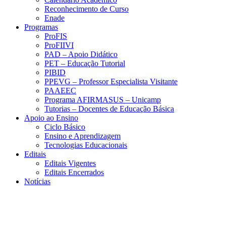
Reconhecimento de Curso
Enade
Programas
ProFIS
ProFIIVI
PAD – Apoio Didático
PET – Educação Tutorial
PIBID
PPEVG – Professor Especialista Visitante
PAAEEC
Programa AFIRMASUS – Unicamp
Tutorias – Docentes de Educação Básica
Apoio ao Ensino
Ciclo Básico
Ensino e Aprendizagem
Tecnologias Educacionais
Editais
Editais Vigentes
Editais Encerrados
Notícias
Menu