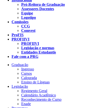
Institucional
Pró-Reitora de Graduação
Assessores Docentes
Equipe
Logotipo
Comissões
CCG
Comvest
ProFIS
PROFIIVI
PROFIIVI
Legislação e normas
Entidades Estudantis
Fale com a PRG
Graduação
Ingresso
Cursos
Calourada
Ensino de Línguas
Legislação
Regimento Geral
Calendário Acadêmico
Reconhecimento de Curso
Enade