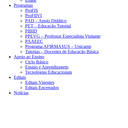
Enade
Programas
ProFIS
ProFIIVI
PAD – Apoio Didático
PET – Educação Tutorial
PIBID
PPEVG – Professor Especialista Visitante
PAAEEC
Programa AFIRMASUS – Unicamp
Tutorias – Docentes de Educação Básica
Apoio ao Ensino
Ciclo Básico
Ensino e Aprendizagem
Tecnologias Educacionais
Editais
Editais Vigentes
Editais Encerrados
Notícias
Menu