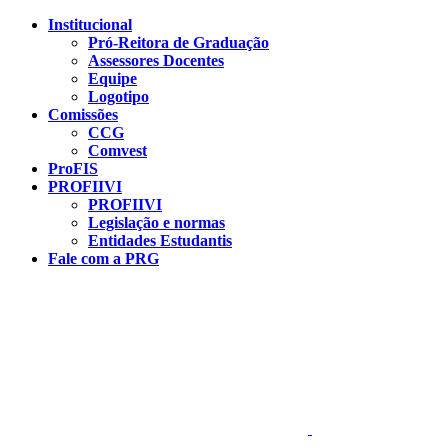
Conteúdo principal
Menu principal
Rodapé
Institucional
Pró-Reitora de Graduação
Assessores Docentes
Equipe
Logotipo
Comissões
CCG
Comvest
ProFIS
PROFIIVI
PROFIIVI
Legislação e normas
Entidades Estudantis
Fale com a PRG
Aumentar fonte