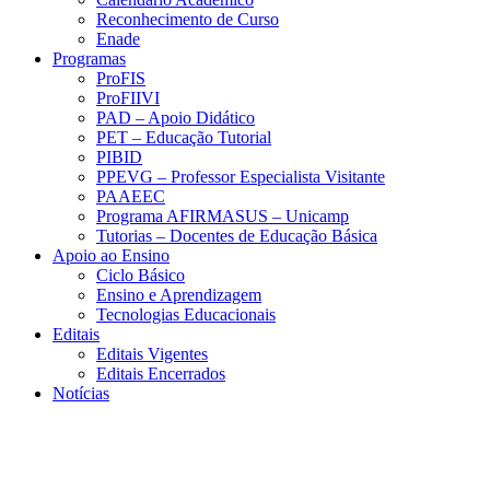
Reconhecimento de Curso
Enade
Programas
ProFIS
ProFIIVI
PAD – Apoio Didático
PET – Educação Tutorial
PIBID
PPEVG – Professor Especialista Visitante
PAAEEC
Programa AFIRMASUS – Unicamp
Tutorias – Docentes de Educação Básica
Apoio ao Ensino
Ciclo Básico
Ensino e Aprendizagem
Tecnologias Educacionais
Editais
Editais Vigentes
Editais Encerrados
Notícias
Menu