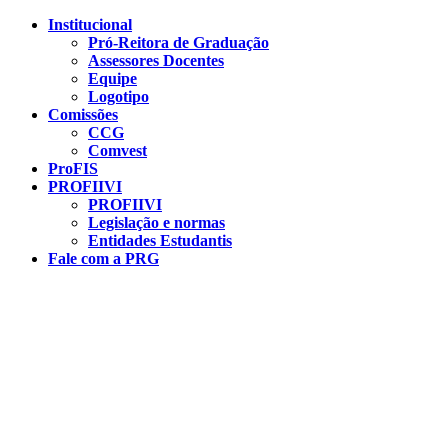
Conteúdo principal
Menu principal
Rodapé
Institucional
Pró-Reitora de Graduação
Assessores Docentes
Equipe
Logotipo
Comissões
CCG
Comvest
ProFIS
PROFIIVI
PROFIIVI
Legislação e normas
Entidades Estudantis
Fale com a PRG
Aumentar fonte
Diminuir fonte