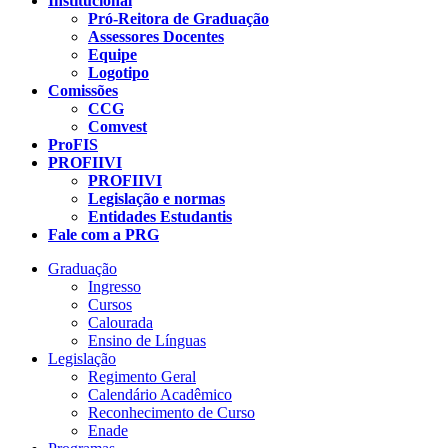
Institucional
Pró-Reitora de Graduação
Assessores Docentes
Equipe
Logotipo
Comissões
CCG
Comvest
ProFIS
PROFIIVI
PROFIIVI
Legislação e normas
Entidades Estudantis
Fale com a PRG
Graduação
Ingresso
Cursos
Calourada
Ensino de Línguas
Legislação
Regimento Geral
Calendário Acadêmico
Reconhecimento de Curso
Enade