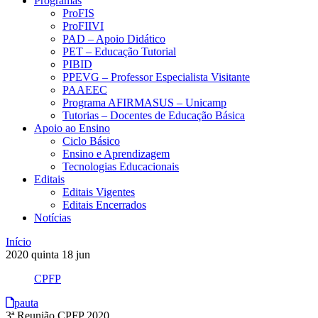
Programas
ProFIS
ProFIIVI
PAD – Apoio Didático
PET – Educação Tutorial
PIBID
PPEVG – Professor Especialista Visitante
PAAEEC
Programa AFIRMASUS – Unicamp
Tutorias – Docentes de Educação Básica
Apoio ao Ensino
Ciclo Básico
Ensino e Aprendizagem
Tecnologias Educacionais
Editais
Editais Vigentes
Editais Encerrados
Notícias
Início
2020
quinta
18
jun
CPFP
pauta
3ª Reunião CPFP 2020