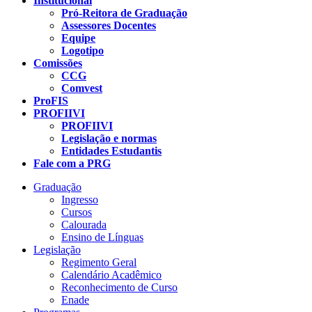
Institucional
Pró-Reitora de Graduação
Assessores Docentes
Equipe
Logotipo
Comissões
CCG
Comvest
ProFIS
PROFIIVI
PROFIIVI
Legislação e normas
Entidades Estudantis
Fale com a PRG
Graduação
Ingresso
Cursos
Calourada
Ensino de Línguas
Legislação
Regimento Geral
Calendário Acadêmico
Reconhecimento de Curso
Enade