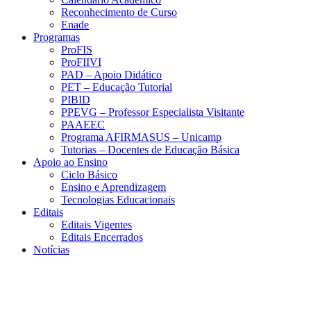
Reconhecimento de Curso
Enade
Programas
ProFIS
ProFIIVI
PAD – Apoio Didático
PET – Educação Tutorial
PIBID
PPEVG – Professor Especialista Visitante
PAAEEC
Programa AFIRMASUS – Unicamp
Tutorias – Docentes de Educação Básica
Apoio ao Ensino
Ciclo Básico
Ensino e Aprendizagem
Tecnologias Educacionais
Editais
Editais Vigentes
Editais Encerrados
Notícias
Menu