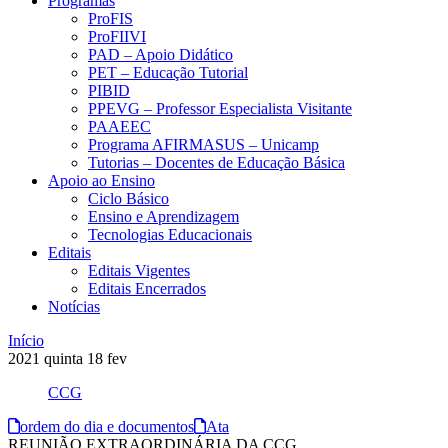
Programas
ProFIS
ProFIIVI
PAD – Apoio Didático
PET – Educação Tutorial
PIBID
PPEVG – Professor Especialista Visitante
PAAEEC
Programa AFIRMASUS – Unicamp
Tutorias – Docentes de Educação Básica
Apoio ao Ensino
Ciclo Básico
Ensino e Aprendizagem
Tecnologias Educacionais
Editais
Editais Vigentes
Editais Encerrados
Notícias
Início
2021
quinta
18
fev
CCG
ordem do dia e documentos
Ata
REUNIÃO EXTRAORDINÁRIA DA CCG