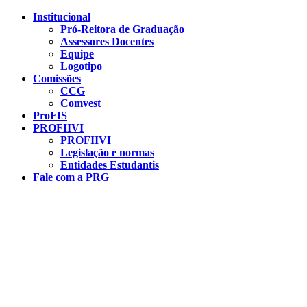
Conteúdo principal
Menu principal
Rodapé
Institucional
Pró-Reitora de Graduação
Assessores Docentes
Equipe
Logotipo
Comissões
CCG
Comvest
ProFIS
PROFIIVI
PROFIIVI
Legislação e normas
Entidades Estudantis
Fale com a PRG
Aumentar fonte
Diminuir fonte