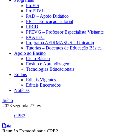
Programas
ProFIS
ProFIIVI
PAD – Apoio Didático
PET – Educação Tutorial
PIBID
PPEVG – Professor Especialista Visitante
PAAEEC
Programa AFIRMASUS – Unicamp
Tutorias – Docentes de Educação Básica
Apoio ao Ensino
Ciclo Básico
Ensino e Aprendizagem
Tecnologias Educacionais
Editais
Editais Vigentes
Editais Encerrados
Notícias
Início
2023
segunda
27
fev
CPE2
ata
Reunião Extraordinária CPE2