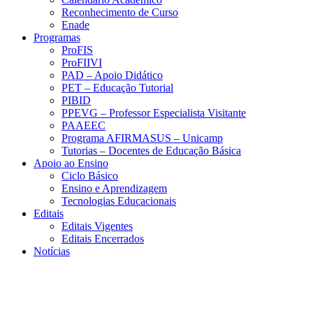
Reconhecimento de Curso
Enade
Programas
ProFIS
ProFIIVI
PAD – Apoio Didático
PET – Educação Tutorial
PIBID
PPEVG – Professor Especialista Visitante
PAAEEC
Programa AFIRMASUS – Unicamp
Tutorias – Docentes de Educação Básica
Apoio ao Ensino
Ciclo Básico
Ensino e Aprendizagem
Tecnologias Educacionais
Editais
Editais Vigentes
Editais Encerrados
Notícias
Menu