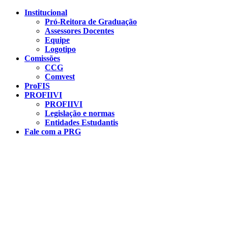
Conteúdo principal
Menu principal
Rodapé
Institucional
Pró-Reitora de Graduação
Assessores Docentes
Equipe
Logotipo
Comissões
CCG
Comvest
ProFIS
PROFIIVI
PROFIIVI
Legislação e normas
Entidades Estudantis
Fale com a PRG
Aumentar fonte
Diminuir fonte