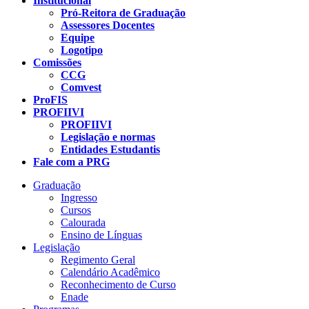
Institucional
Pró-Reitora de Graduação
Assessores Docentes
Equipe
Logotipo
Comissões
CCG
Comvest
ProFIS
PROFIIVI
PROFIIVI
Legislação e normas
Entidades Estudantis
Fale com a PRG
Graduação
Ingresso
Cursos
Calourada
Ensino de Línguas
Legislação
Regimento Geral
Calendário Acadêmico
Reconhecimento de Curso
Enade