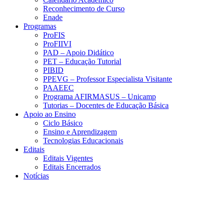
Reconhecimento de Curso
Enade
Programas
ProFIS
ProFIIVI
PAD – Apoio Didático
PET – Educação Tutorial
PIBID
PPEVG – Professor Especialista Visitante
PAAEEC
Programa AFIRMASUS – Unicamp
Tutorias – Docentes de Educação Básica
Apoio ao Ensino
Ciclo Básico
Ensino e Aprendizagem
Tecnologias Educacionais
Editais
Editais Vigentes
Editais Encerrados
Notícias
Menu