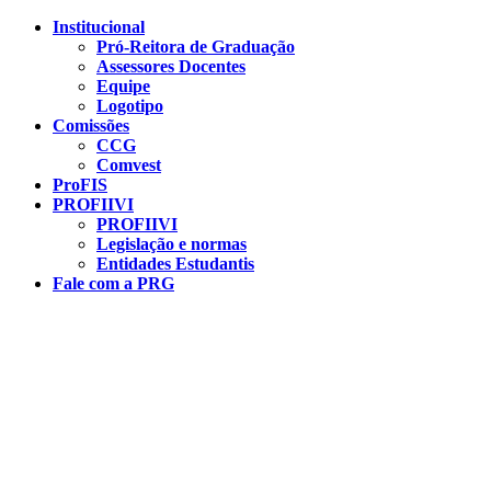
Conteúdo principal
Menu principal
Rodapé
Institucional
Pró-Reitora de Graduação
Assessores Docentes
Equipe
Logotipo
Comissões
CCG
Comvest
ProFIS
PROFIIVI
PROFIIVI
Legislação e normas
Entidades Estudantis
Fale com a PRG
Aumentar fonte
Diminuir fonte