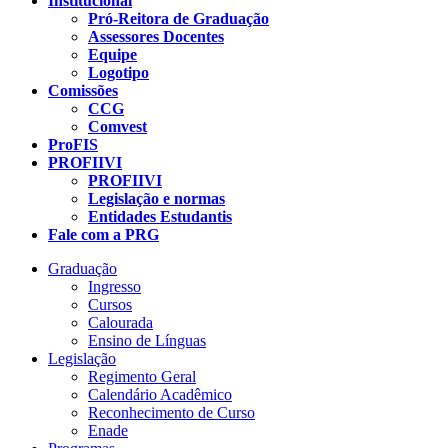
Institucional
Pró-Reitora de Graduação
Assessores Docentes
Equipe
Logotipo
Comissões
CCG
Comvest
ProFIS
PROFIIVI
PROFIIVI
Legislação e normas
Entidades Estudantis
Fale com a PRG
Graduação
Ingresso
Cursos
Calourada
Ensino de Línguas
Legislação
Regimento Geral
Calendário Acadêmico
Reconhecimento de Curso
Enade