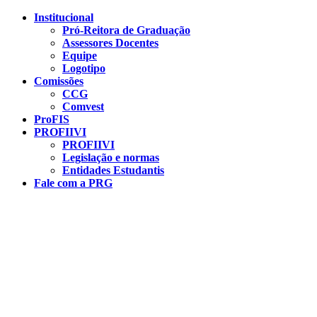
Conteúdo principal
Menu principal
Rodapé
Institucional
Pró-Reitora de Graduação
Assessores Docentes
Equipe
Logotipo
Comissões
CCG
Comvest
ProFIS
PROFIIVI
PROFIIVI
Legislação e normas
Entidades Estudantis
Fale com a PRG
Aumentar fonte
Diminuir fonte