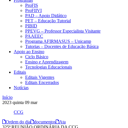
Programas
ProFIS
ProFIIVI
PAD – Apoio Didático
PET – Educação Tutorial
PIBID
PPEVG – Professor Especialista Visitante
PAAEEC
Programa AFIRMASUS – Unicamp
Tutorias – Docentes de Educação Básica
Apoio ao Ensino
Ciclo Básico
Ensino e Aprendizagem
Tecnologias Educacionais
Editais
Editais Vigentes
Editais Encerrados
Notícias
Início
2023
quinta
09
mar
CCG
Ordem do dia
documentos
Ata
325ª REUNIÃO ORDINÁRIA DA CCG