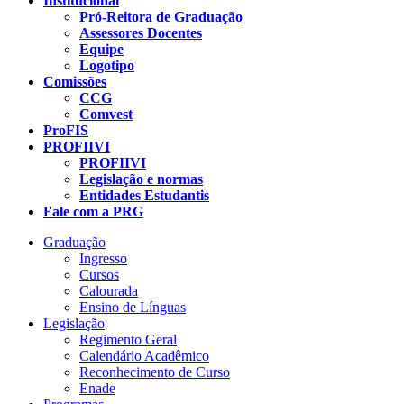
Institucional
Pró-Reitora de Graduação
Assessores Docentes
Equipe
Logotipo
Comissões
CCG
Comvest
ProFIS
PROFIIVI
PROFIIVI
Legislação e normas
Entidades Estudantis
Fale com a PRG
Graduação
Ingresso
Cursos
Calourada
Ensino de Línguas
Legislação
Regimento Geral
Calendário Acadêmico
Reconhecimento de Curso
Enade