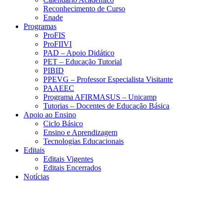
Reconhecimento de Curso
Enade
Programas
ProFIS
ProFIIVI
PAD – Apoio Didático
PET – Educação Tutorial
PIBID
PPEVG – Professor Especialista Visitante
PAAEEC
Programa AFIRMASUS – Unicamp
Tutorias – Docentes de Educação Básica
Apoio ao Ensino
Ciclo Básico
Ensino e Aprendizagem
Tecnologias Educacionais
Editais
Editais Vigentes
Editais Encerrados
Notícias
Menu