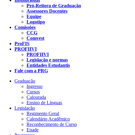
Institucional
Pró-Reitora de Graduação
Assessores Docentes
Equipe
Logotipo
Comissões
CCG
Comvest
ProFIS
PROFIIVI
PROFIIVI
Legislação e normas
Entidades Estudantis
Fale com a PRG
Graduação
Ingresso
Cursos
Calourada
Ensino de Línguas
Legislação
Regimento Geral
Calendário Acadêmico
Reconhecimento de Curso
Enade