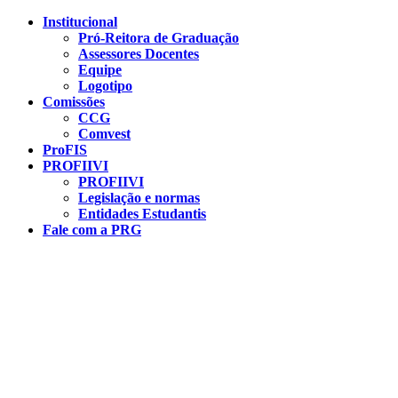
Conteúdo principal
Menu principal
Rodapé
Institucional
Pró-Reitora de Graduação
Assessores Docentes
Equipe
Logotipo
Comissões
CCG
Comvest
ProFIS
PROFIIVI
PROFIIVI
Legislação e normas
Entidades Estudantis
Fale com a PRG
Aumentar fonte
Diminuir fonte