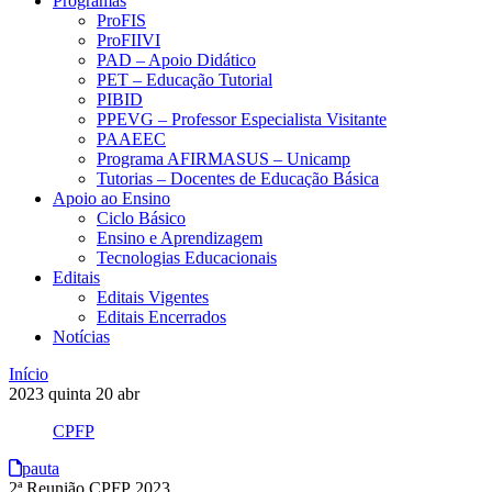
Programas
ProFIS
ProFIIVI
PAD – Apoio Didático
PET – Educação Tutorial
PIBID
PPEVG – Professor Especialista Visitante
PAAEEC
Programa AFIRMASUS – Unicamp
Tutorias – Docentes de Educação Básica
Apoio ao Ensino
Ciclo Básico
Ensino e Aprendizagem
Tecnologias Educacionais
Editais
Editais Vigentes
Editais Encerrados
Notícias
Início
2023
quinta
20
abr
CPFP
pauta
2ª Reunião CPFP 2023