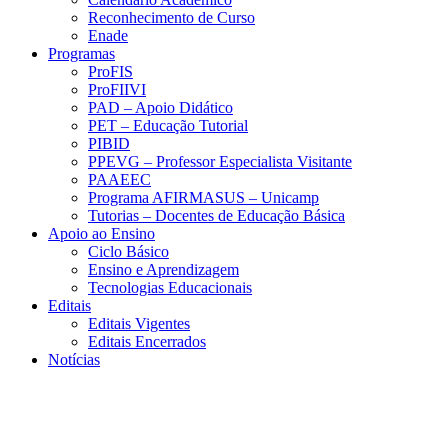
Reconhecimento de Curso
Enade
Programas
ProFIS
ProFIIVI
PAD – Apoio Didático
PET – Educação Tutorial
PIBID
PPEVG – Professor Especialista Visitante
PAAEEC
Programa AFIRMASUS – Unicamp
Tutorias – Docentes de Educação Básica
Apoio ao Ensino
Ciclo Básico
Ensino e Aprendizagem
Tecnologias Educacionais
Editais
Editais Vigentes
Editais Encerrados
Notícias
Menu