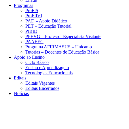
Enade
Programas
ProFIS
ProFIIVI
PAD – Apoio Didático
PET – Educação Tutorial
PIBID
PPEVG – Professor Especialista Visitante
PAAEEC
Programa AFIRMASUS – Unicamp
Tutorias – Docentes de Educação Básica
Apoio ao Ensino
Ciclo Básico
Ensino e Aprendizagem
Tecnologias Educacionais
Editais
Editais Vigentes
Editais Encerrados
Notícias
Menu