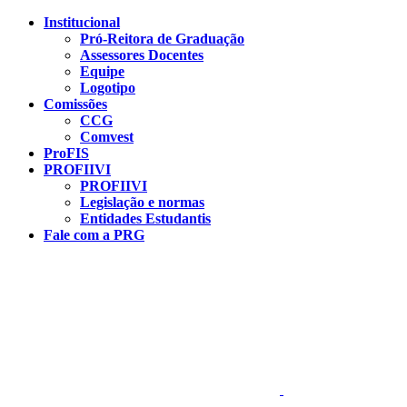
Conteúdo principal
Menu principal
Rodapé
Institucional
Pró-Reitora de Graduação
Assessores Docentes
Equipe
Logotipo
Comissões
CCG
Comvest
ProFIS
PROFIIVI
PROFIIVI
Legislação e normas
Entidades Estudantis
Fale com a PRG
Aumentar fonte