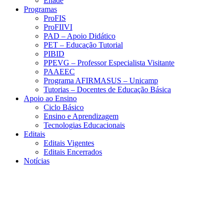
Enade
Programas
ProFIS
ProFIIVI
PAD – Apoio Didático
PET – Educação Tutorial
PIBID
PPEVG – Professor Especialista Visitante
PAAEEC
Programa AFIRMASUS – Unicamp
Tutorias – Docentes de Educação Básica
Apoio ao Ensino
Ciclo Básico
Ensino e Aprendizagem
Tecnologias Educacionais
Editais
Editais Vigentes
Editais Encerrados
Notícias
Menu