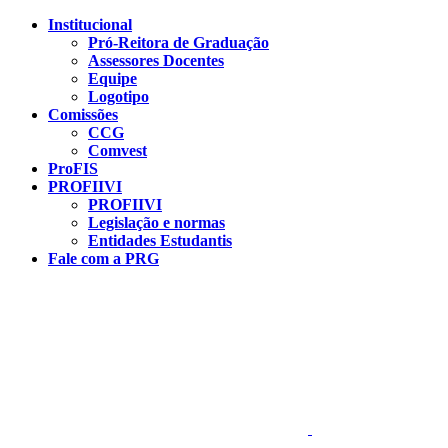
Conteúdo principal
Menu principal
Rodapé
Institucional
Pró-Reitora de Graduação
Assessores Docentes
Equipe
Logotipo
Comissões
CCG
Comvest
ProFIS
PROFIIVI
PROFIIVI
Legislação e normas
Entidades Estudantis
Fale com a PRG
Aumentar fonte