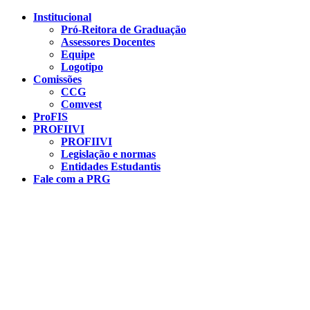
Conteúdo principal
Menu principal
Rodapé
Institucional
Pró-Reitora de Graduação
Assessores Docentes
Equipe
Logotipo
Comissões
CCG
Comvest
ProFIS
PROFIIVI
PROFIIVI
Legislação e normas
Entidades Estudantis
Fale com a PRG
Aumentar fonte
Diminuir fonte