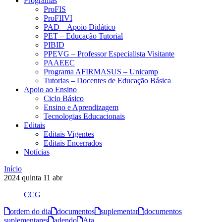
Programas
ProFIS
ProFIIVI
PAD – Apoio Didático
PET – Educação Tutorial
PIBID
PPEVG – Professor Especialista Visitante
PAAEEC
Programa AFIRMASUS – Unicamp
Tutorias – Docentes de Educação Básica
Apoio ao Ensino
Ciclo Básico
Ensino e Aprendizagem
Tecnologias Educacionais
Editais
Editais Vigentes
Editais Encerrados
Notícias
Início
2024
quinta
11
abr
CCG
ordem do dia
documentos
suplementar
documentos
suplementares
adendo
Ata