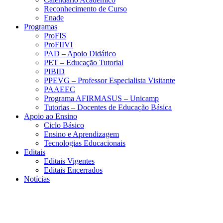
Reconhecimento de Curso
Enade
Programas
ProFIS
ProFIIVI
PAD – Apoio Didático
PET – Educação Tutorial
PIBID
PPEVG – Professor Especialista Visitante
PAAEEC
Programa AFIRMASUS – Unicamp
Tutorias – Docentes de Educação Básica
Apoio ao Ensino
Ciclo Básico
Ensino e Aprendizagem
Tecnologias Educacionais
Editais
Editais Vigentes
Editais Encerrados
Notícias
Menu