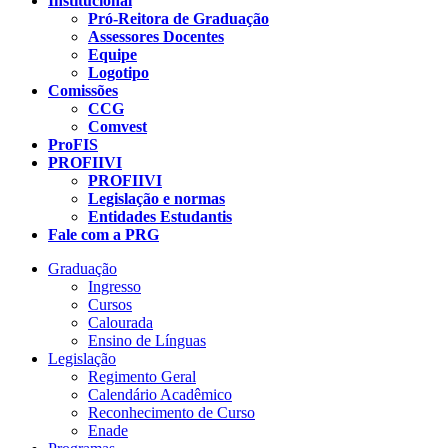
Institucional
Pró-Reitora de Graduação
Assessores Docentes
Equipe
Logotipo
Comissões
CCG
Comvest
ProFIS
PROFIIVI
PROFIIVI
Legislação e normas
Entidades Estudantis
Fale com a PRG
Graduação
Ingresso
Cursos
Calourada
Ensino de Línguas
Legislação
Regimento Geral
Calendário Acadêmico
Reconhecimento de Curso
Enade