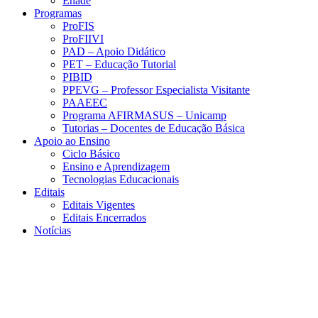
Enade
Programas
ProFIS
ProFIIVI
PAD – Apoio Didático
PET – Educação Tutorial
PIBID
PPEVG – Professor Especialista Visitante
PAAEEC
Programa AFIRMASUS – Unicamp
Tutorias – Docentes de Educação Básica
Apoio ao Ensino
Ciclo Básico
Ensino e Aprendizagem
Tecnologias Educacionais
Editais
Editais Vigentes
Editais Encerrados
Notícias
Menu