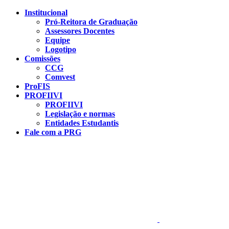
Conteúdo principal
Menu principal
Rodapé
Institucional
Pró-Reitora de Graduação
Assessores Docentes
Equipe
Logotipo
Comissões
CCG
Comvest
ProFIS
PROFIIVI
PROFIIVI
Legislação e normas
Entidades Estudantis
Fale com a PRG
Aumentar fonte