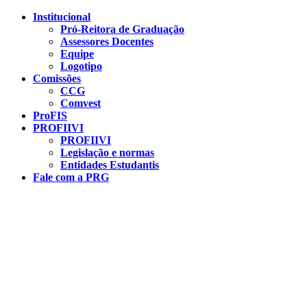
Conteúdo principal
Menu principal
Rodapé
Institucional
Pró-Reitora de Graduação
Assessores Docentes
Equipe
Logotipo
Comissões
CCG
Comvest
ProFIS
PROFIIVI
PROFIIVI
Legislação e normas
Entidades Estudantis
Fale com a PRG
Aumentar fonte
Diminuir fonte