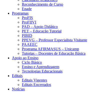
Reconhecimento de Curso
Enade
Programas
ProFIS
ProFIIVI
PAD – Apoio Didático
PET – Educação Tutorial
PIBID
PPEVG – Professor Especialista Visitante
PAAEEC
Programa AFIRMASUS – Unicamp
Tutorias – Docentes de Educação Básica
Apoio ao Ensino
Ciclo Básico
Ensino e Aprendizagem
Tecnologias Educacionais
Editais
Editais Vigentes
Editais Encerrados
Notícias
Menu