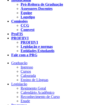
Institucional
Pró-Reitora de Graduação
Assessores Docentes
Equipe
Logotipo
Comissões
CCG
Comvest
ProFIS
PROFIIVI
PROFIIVI
Legislação e normas
Entidades Estudantis
Fale com a PRG
Graduação
Ingresso
Cursos
Calourada
Ensino de Línguas
Legislação
Regimento Geral
Calendário Acadêmico
Reconhecimento de Curso
Enade