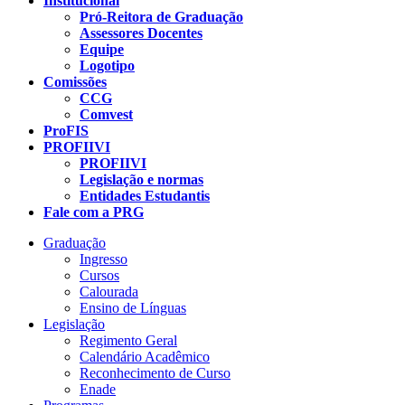
Institucional
Pró-Reitora de Graduação
Assessores Docentes
Equipe
Logotipo
Comissões
CCG
Comvest
ProFIS
PROFIIVI
PROFIIVI
Legislação e normas
Entidades Estudantis
Fale com a PRG
Graduação
Ingresso
Cursos
Calourada
Ensino de Línguas
Legislação
Regimento Geral
Calendário Acadêmico
Reconhecimento de Curso
Enade