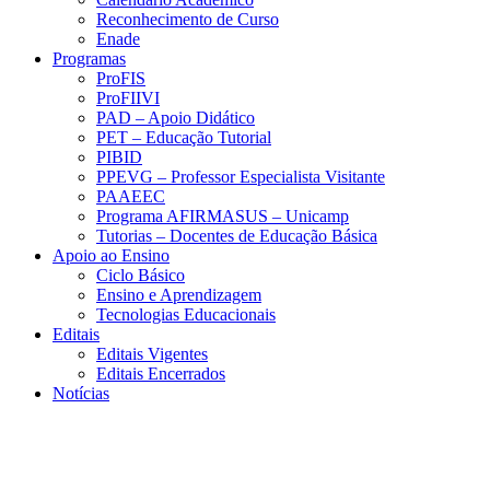
Reconhecimento de Curso
Enade
Programas
ProFIS
ProFIIVI
PAD – Apoio Didático
PET – Educação Tutorial
PIBID
PPEVG – Professor Especialista Visitante
PAAEEC
Programa AFIRMASUS – Unicamp
Tutorias – Docentes de Educação Básica
Apoio ao Ensino
Ciclo Básico
Ensino e Aprendizagem
Tecnologias Educacionais
Editais
Editais Vigentes
Editais Encerrados
Notícias
Menu