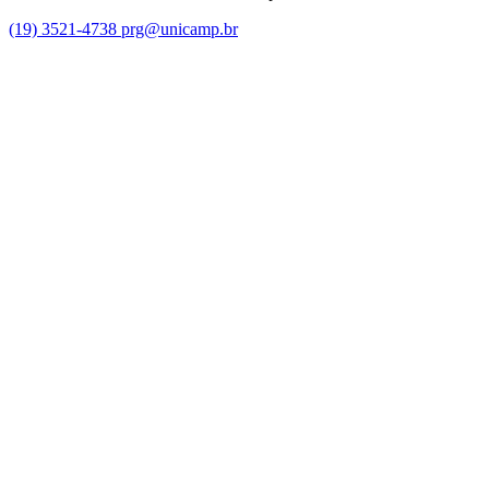
(19) 3521-4738
prg@unicamp.br
Link para o Facebook
Link para o Instagram
Link para o Youtube