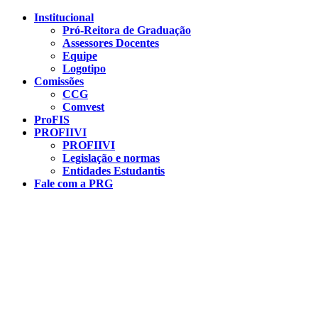
Conteúdo principal
Menu principal
Rodapé
Institucional
Pró-Reitora de Graduação
Assessores Docentes
Equipe
Logotipo
Comissões
CCG
Comvest
ProFIS
PROFIIVI
PROFIIVI
Legislação e normas
Entidades Estudantis
Fale com a PRG
Aumentar fonte
Diminuir fonte