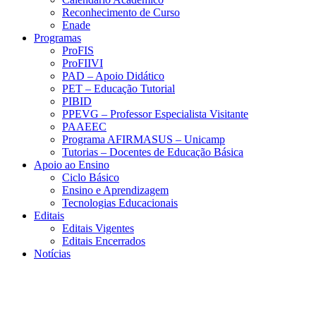
Reconhecimento de Curso
Enade
Programas
ProFIS
ProFIIVI
PAD – Apoio Didático
PET – Educação Tutorial
PIBID
PPEVG – Professor Especialista Visitante
PAAEEC
Programa AFIRMASUS – Unicamp
Tutorias – Docentes de Educação Básica
Apoio ao Ensino
Ciclo Básico
Ensino e Aprendizagem
Tecnologias Educacionais
Editais
Editais Vigentes
Editais Encerrados
Notícias
Menu