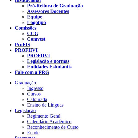
Institucional
Pró-Reitora de Graduação
Assessores Docentes
Equipe
Logotipo
Comissões
CCG
Comvest
ProFIS
PROFIIVI
PROFIIVI
Legislação e normas
Entidades Estudantis
Fale com a PRG
Graduação
Ingresso
Cursos
Calourada
Ensino de Línguas
Legislação
Regimento Geral
Calendário Acadêmico
Reconhecimento de Curso
Enade