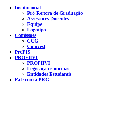
Conteúdo principal
Menu principal
Rodapé
Institucional
Pró-Reitora de Graduação
Assessores Docentes
Equipe
Logotipo
Comissões
CCG
Comvest
ProFIS
PROFIIVI
PROFIIVI
Legislação e normas
Entidades Estudantis
Fale com a PRG
Aumentar fonte
Diminuir fonte