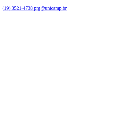
(19) 3521-4738
prg@unicamp.br
Link para o Facebook
Link para o Instagram
Link para o Youtube