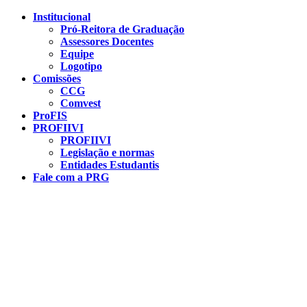
Conteúdo principal
Menu principal
Rodapé
Institucional
Pró-Reitora de Graduação
Assessores Docentes
Equipe
Logotipo
Comissões
CCG
Comvest
ProFIS
PROFIIVI
PROFIIVI
Legislação e normas
Entidades Estudantis
Fale com a PRG
Aumentar fonte
Diminuir fonte