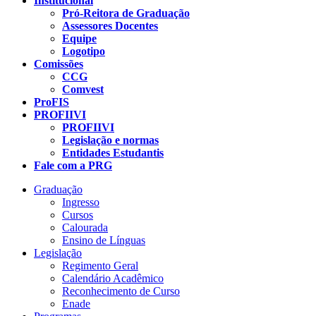
Institucional
Pró-Reitora de Graduação
Assessores Docentes
Equipe
Logotipo
Comissões
CCG
Comvest
ProFIS
PROFIIVI
PROFIIVI
Legislação e normas
Entidades Estudantis
Fale com a PRG
Graduação
Ingresso
Cursos
Calourada
Ensino de Línguas
Legislação
Regimento Geral
Calendário Acadêmico
Reconhecimento de Curso
Enade