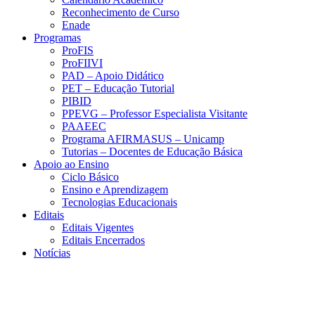
Reconhecimento de Curso
Enade
Programas
ProFIS
ProFIIVI
PAD – Apoio Didático
PET – Educação Tutorial
PIBID
PPEVG – Professor Especialista Visitante
PAAEEC
Programa AFIRMASUS – Unicamp
Tutorias – Docentes de Educação Básica
Apoio ao Ensino
Ciclo Básico
Ensino e Aprendizagem
Tecnologias Educacionais
Editais
Editais Vigentes
Editais Encerrados
Notícias
Menu