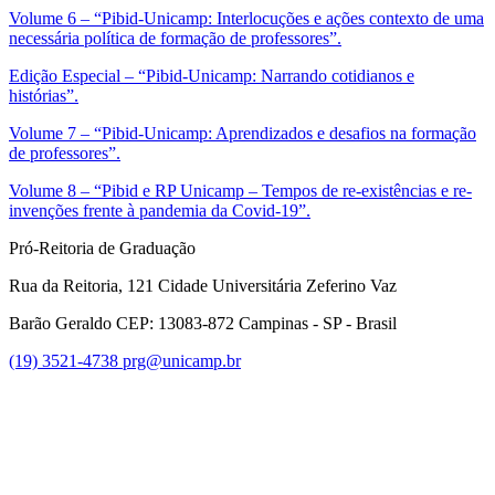
Volume 6 – “Pibid-Unicamp: Interlocuções e ações contexto de uma
necessária política de formação de professores”.
Edição Especial – “Pibid-Unicamp: Narrando cotidianos e
histórias”.
Volume 7 – “Pibid-Unicamp: Aprendizados e desafios na formação
de professores”.
Volume 8 – “Pibid e RP Unicamp – Tempos de re-existências e re-
invenções frente à pandemia da Covid-19”.
Pró-Reitoria de Graduação
Rua da Reitoria, 121 Cidade Universitária Zeferino Vaz
Barão Geraldo CEP: 13083-872 Campinas - SP - Brasil
(19) 3521-4738
prg@unicamp.br
Link para o Facebook