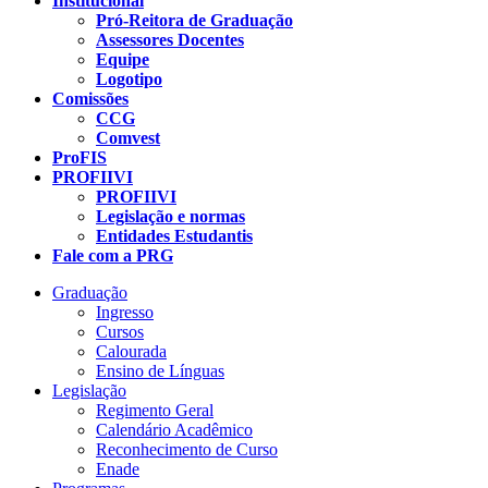
Institucional
Pró-Reitora de Graduação
Assessores Docentes
Equipe
Logotipo
Comissões
CCG
Comvest
ProFIS
PROFIIVI
PROFIIVI
Legislação e normas
Entidades Estudantis
Fale com a PRG
Graduação
Ingresso
Cursos
Calourada
Ensino de Línguas
Legislação
Regimento Geral
Calendário Acadêmico
Reconhecimento de Curso
Enade