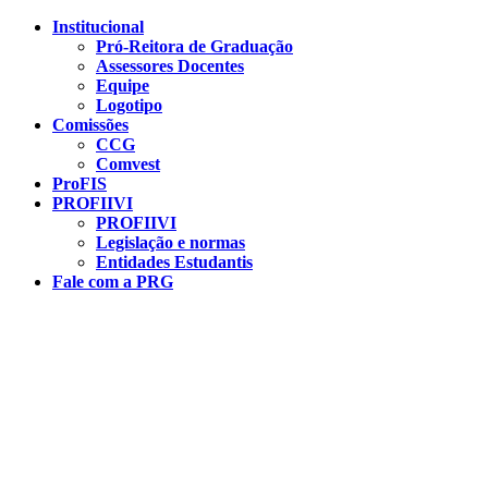
Conteúdo principal
Menu principal
Rodapé
Institucional
Pró-Reitora de Graduação
Assessores Docentes
Equipe
Logotipo
Comissões
CCG
Comvest
ProFIS
PROFIIVI
PROFIIVI
Legislação e normas
Entidades Estudantis
Fale com a PRG
Aumentar fonte
Diminuir fonte