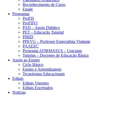
Reconhecimento de Curso
Enade
Programas
ProFIS
ProFIIVI
PAD – Apoio Didático
PET – Educação Tutorial
PIBID
PPEVG – Professor Especialista Visitante
PAAEEC
Programa AFIRMASUS – Unicamp
Tutorias – Docentes de Educação Básica
Apoio ao Ensino
Ciclo Básico
Ensino e Aprendizagem
Tecnologias Educacionais
Editais
Editais Vigentes
Editais Encerrados
Notícias
Menu