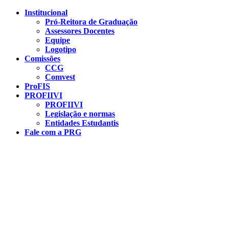
Conteúdo principal
Menu principal
Rodapé
Institucional
Pró-Reitora de Graduação
Assessores Docentes
Equipe
Logotipo
Comissões
CCG
Comvest
ProFIS
PROFIIVI
PROFIIVI
Legislação e normas
Entidades Estudantis
Fale com a PRG
Aumentar fonte
Diminuir fonte