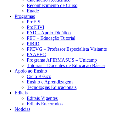
Reconhecimento de Curso
Enade
Programas
ProFIS
ProFIIVI
PAD – Apoio Didático
PET – Educação Tutorial
PIBID
PPEVG – Professor Especialista Visitante
PAAEEC
Programa AFIRMASUS – Unicamp
Tutorias – Docentes de Educação Básica
Apoio ao Ensino
Ciclo Básico
Ensino e Aprendizagem
Tecnologias Educacionais
Editais
Editais Vigentes
Editais Encerrados
Notícias
Menu