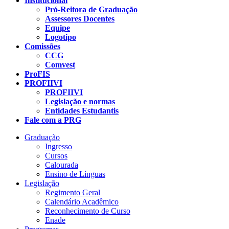
Institucional
Pró-Reitora de Graduação
Assessores Docentes
Equipe
Logotipo
Comissões
CCG
Comvest
ProFIS
PROFIIVI
PROFIIVI
Legislação e normas
Entidades Estudantis
Fale com a PRG
Graduação
Ingresso
Cursos
Calourada
Ensino de Línguas
Legislação
Regimento Geral
Calendário Acadêmico
Reconhecimento de Curso
Enade