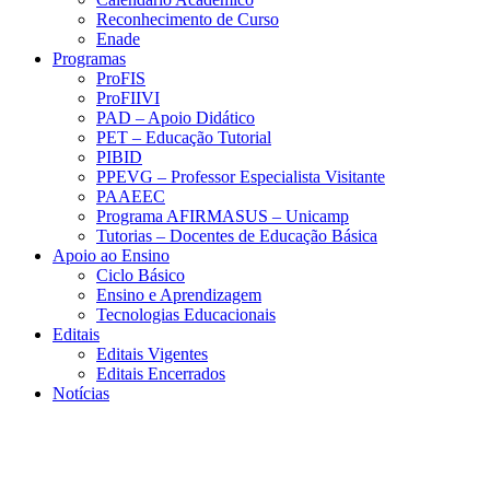
Reconhecimento de Curso
Enade
Programas
ProFIS
ProFIIVI
PAD – Apoio Didático
PET – Educação Tutorial
PIBID
PPEVG – Professor Especialista Visitante
PAAEEC
Programa AFIRMASUS – Unicamp
Tutorias – Docentes de Educação Básica
Apoio ao Ensino
Ciclo Básico
Ensino e Aprendizagem
Tecnologias Educacionais
Editais
Editais Vigentes
Editais Encerrados
Notícias
Menu