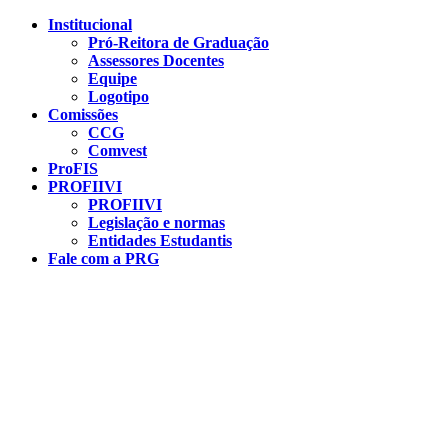
Conteúdo principal
Menu principal
Rodapé
Institucional
Pró-Reitora de Graduação
Assessores Docentes
Equipe
Logotipo
Comissões
CCG
Comvest
ProFIS
PROFIIVI
PROFIIVI
Legislação e normas
Entidades Estudantis
Fale com a PRG
Aumentar fonte
Diminuir fonte