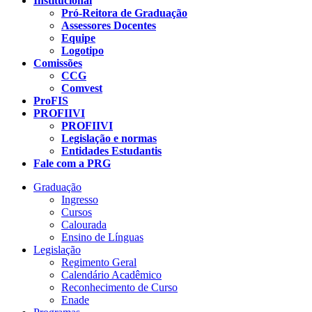
Institucional
Pró-Reitora de Graduação
Assessores Docentes
Equipe
Logotipo
Comissões
CCG
Comvest
ProFIS
PROFIIVI
PROFIIVI
Legislação e normas
Entidades Estudantis
Fale com a PRG
Graduação
Ingresso
Cursos
Calourada
Ensino de Línguas
Legislação
Regimento Geral
Calendário Acadêmico
Reconhecimento de Curso
Enade