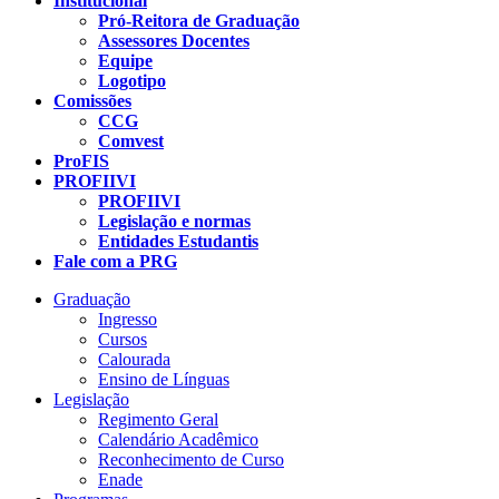
Institucional
Pró-Reitora de Graduação
Assessores Docentes
Equipe
Logotipo
Comissões
CCG
Comvest
ProFIS
PROFIIVI
PROFIIVI
Legislação e normas
Entidades Estudantis
Fale com a PRG
Graduação
Ingresso
Cursos
Calourada
Ensino de Línguas
Legislação
Regimento Geral
Calendário Acadêmico
Reconhecimento de Curso
Enade