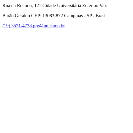
Rua da Reitoria, 121 Cidade Universitária Zeferino Vaz
Barão Geraldo CEP: 13083-872 Campinas - SP - Brasil
(19) 3521-4738
prg@unicamp.br
Link para o Facebook
Link para o Instagram
Link para o Youtube