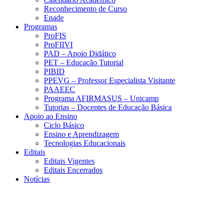
Reconhecimento de Curso
Enade
Programas
ProFIS
ProFIIVI
PAD – Apoio Didático
PET – Educação Tutorial
PIBID
PPEVG – Professor Especialista Visitante
PAAEEC
Programa AFIRMASUS – Unicamp
Tutorias – Docentes de Educação Básica
Apoio ao Ensino
Ciclo Básico
Ensino e Aprendizagem
Tecnologias Educacionais
Editais
Editais Vigentes
Editais Encerrados
Notícias
Menu