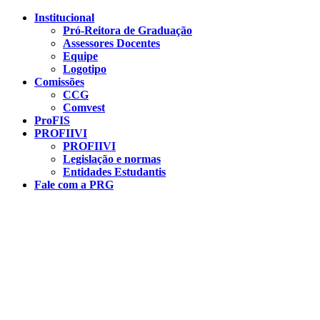
Conteúdo principal
Menu principal
Rodapé
Institucional
Pró-Reitora de Graduação
Assessores Docentes
Equipe
Logotipo
Comissões
CCG
Comvest
ProFIS
PROFIIVI
PROFIIVI
Legislação e normas
Entidades Estudantis
Fale com a PRG
Aumentar fonte
Diminuir fonte