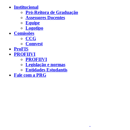
Conteúdo principal
Menu principal
Rodapé
Institucional
Pró-Reitora de Graduação
Assessores Docentes
Equipe
Logotipo
Comissões
CCG
Comvest
ProFIS
PROFIIVI
PROFIIVI
Legislação e normas
Entidades Estudantis
Fale com a PRG
Aumentar fonte