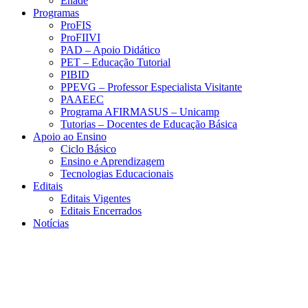
Enade
Programas
ProFIS
ProFIIVI
PAD – Apoio Didático
PET – Educação Tutorial
PIBID
PPEVG – Professor Especialista Visitante
PAAEEC
Programa AFIRMASUS – Unicamp
Tutorias – Docentes de Educação Básica
Apoio ao Ensino
Ciclo Básico
Ensino e Aprendizagem
Tecnologias Educacionais
Editais
Editais Vigentes
Editais Encerrados
Notícias
Menu