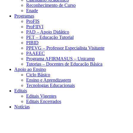
Reconhecimento de Curso
Enade
Programas
ProFIS
ProFIIVI
PAD – Apoio Didático
PET – Educação Tutorial
PIBID
PPEVG – Professor Especialista Visitante
PAAEEC
Programa AFIRMASUS – Unicamp
Tutorias – Docentes de Educação Básica
Apoio ao Ensino
Ciclo Básico
Ensino e Aprendizagem
Tecnologias Educacionais
Editais
Editais Vigentes
Editais Encerrados
Notícias
Menu