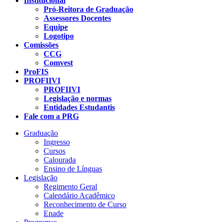
Institucional
Pró-Reitora de Graduação
Assessores Docentes
Equipe
Logotipo
Comissões
CCG
Comvest
ProFIS
PROFIIVI
PROFIIVI
Legislação e normas
Entidades Estudantis
Fale com a PRG
Graduação
Ingresso
Cursos
Calourada
Ensino de Línguas
Legislação
Regimento Geral
Calendário Acadêmico
Reconhecimento de Curso
Enade