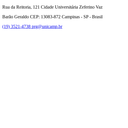
Rua da Reitoria, 121 Cidade Universitária Zeferino Vaz
Barão Geraldo CEP: 13083-872 Campinas - SP - Brasil
(19) 3521-4738
prg@unicamp.br
Link para o Facebook
Link para o Instagram
Link para o Youtube