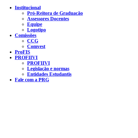
Conteúdo principal
Menu principal
Rodapé
Institucional
Pró-Reitora de Graduação
Assessores Docentes
Equipe
Logotipo
Comissões
CCG
Comvest
ProFIS
PROFIIVI
PROFIIVI
Legislação e normas
Entidades Estudantis
Fale com a PRG
Aumentar fonte
Diminuir fonte