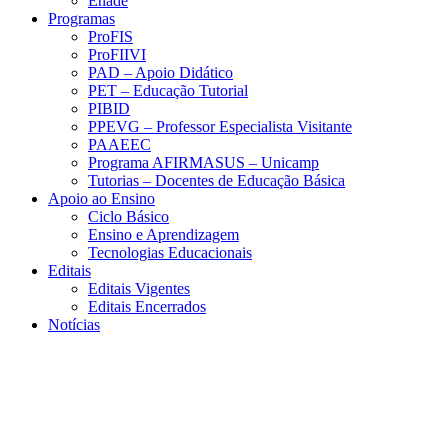
Enade
Programas
ProFIS
ProFIIVI
PAD – Apoio Didático
PET – Educação Tutorial
PIBID
PPEVG – Professor Especialista Visitante
PAAEEC
Programa AFIRMASUS – Unicamp
Tutorias – Docentes de Educação Básica
Apoio ao Ensino
Ciclo Básico
Ensino e Aprendizagem
Tecnologias Educacionais
Editais
Editais Vigentes
Editais Encerrados
Notícias
Menu