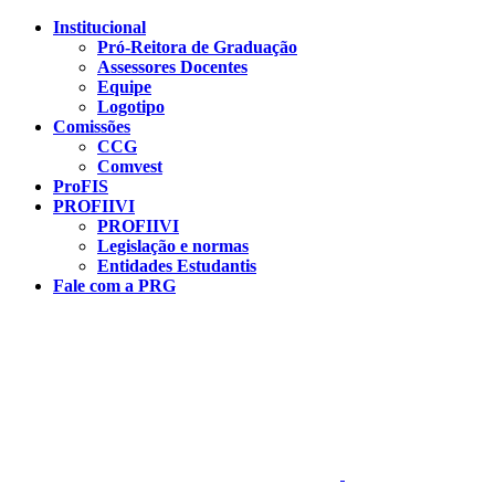
Conteúdo principal
Menu principal
Rodapé
Institucional
Pró-Reitora de Graduação
Assessores Docentes
Equipe
Logotipo
Comissões
CCG
Comvest
ProFIS
PROFIIVI
PROFIIVI
Legislação e normas
Entidades Estudantis
Fale com a PRG
Aumentar fonte