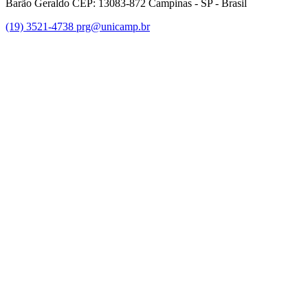
Barão Geraldo CEP: 13083-872 Campinas - SP - Brasil
(19) 3521-4738
prg@unicamp.br
Link para o Facebook
Link para o Instagram
Link para o Youtube