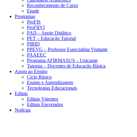
Reconhecimento de Curso
Enade
Programas
ProFIS
ProFIIVI
PAD – Apoio Didático
PET – Educação Tutorial
PIBID
PPEVG – Professor Especialista Visitante
PAAEEC
Programa AFIRMASUS – Unicamp
Tutorias – Docentes de Educação Básica
Apoio ao Ensino
Ciclo Básico
Ensino e Aprendizagem
Tecnologias Educacionais
Editais
Editais Vigentes
Editais Encerrados
Notícias
Menu