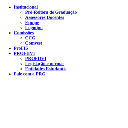
Conteúdo principal
Menu principal
Rodapé
Institucional
Pró-Reitora de Graduação
Assessores Docentes
Equipe
Logotipo
Comissões
CCG
Comvest
ProFIS
PROFIIVI
PROFIIVI
Legislação e normas
Entidades Estudantis
Fale com a PRG
Aumentar fonte
Diminuir fonte