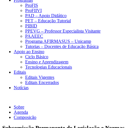
Programas
ProFIS
ProFIIVI
PAD – Apoio Didático
PET – Educação Tutorial
PIBID
PPEVG – Professor Especialista Visitante
PAAEEC
Programa AFIRMASUS – Unicamp
Tutorias – Docentes de Educação Básica
Apoio ao Ensino
Ciclo Básico
Ensino e Aprendizagem
Tecnologias Educacionais
Editais
Editais Vigentes
Editais Encerrados
Notícias
Subcomissão Permanente de Legislação e Normas
Sobre
Agenda
Composição
Subcomissão Permanente de Legislação e Normas