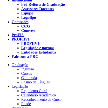
Institucional
Pró-Reitora de Graduação
Assessores Docentes
Equipe
Logotipo
Comissões
CCG
Comvest
ProFIS
PROFIIVI
PROFIIVI
Legislação e normas
Entidades Estudantis
Fale com a PRG
Graduação
Ingresso
Cursos
Calourada
Ensino de Línguas
Legislação
Regimento Geral
Calendário Acadêmico
Reconhecimento de Curso
Enade